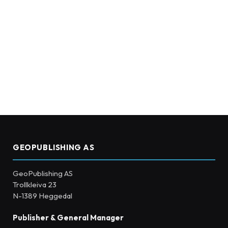
GEOPUBLISHING AS
GeoPublishing AS
Trollkleiva 23
N-1389 Heggedal
Publisher & General Manager