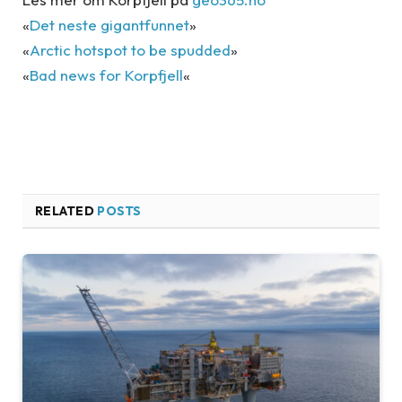
«
Det neste gigantfunnet
»
«
Arctic hotspot to be spudded
»
«
Bad news for Korpfjell
«
RELATED
POSTS