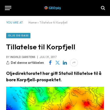
YOU ARE AT:
Home
»
Tillatelse til Korpfjell
OLJE OG GASS
Tillatelse til Korpfjell
BY
INGVILD CARSTENS
JULI 31, 2017
Del denne artikkelen
Oljedirektoratet har gitt Statoil tillatelse til å
bore Korpfjell-prospektet.