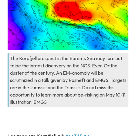
The Korpfjell prospect in the Barents Sea may turn out
to be the largest discovery on the NCS. Ever. Or the
duster of the century. An EM-anomaly will be
scrutinized in a talk given by Rosneft and EMGS. Targets
are in the Jurassic and the Triassic. Do not miss this
opportunity to learn more about de-risking on May 10-11.
Illustration: EMGS
Les mer om Korpfjell på
geo365.no