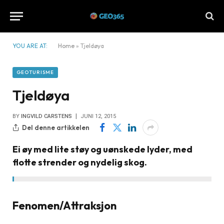
YOU ARE AT:
Home
»
Tjeldøya
GEOTURISME
Tjeldøya
BY
INGVILD CARSTENS
JUNI 12, 2015
Del denne artikkelen
Ei øy med lite støy og uønskede lyder, med
flotte strender og nydelig skog.
Fenomen/Attraksjon