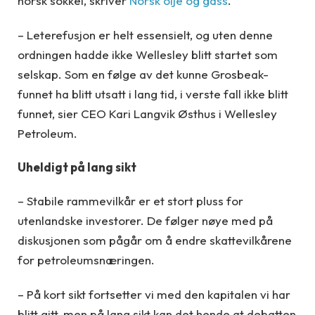
norsk sokkel, skriver
Norsk olje og gass
.
– Leterefusjon er helt essensielt, og uten denne
ordningen hadde ikke Wellesley blitt startet som
selskap. Som en følge av det kunne Grosbeak-
funnet ha blitt utsatt i lang tid, i verste fall ikke blitt
funnet, sier CEO Kari Langvik Østhus i Wellesley
Petroleum.
Uheldigt på lang sikt
– Stabile rammevilkår er et stort pluss for
utenlandske investorer. De følger nøye med på
diskusjonen som pågår om å endre skattevilkårene
for petroleumsnæringen.
– På kort sikt fortsetter vi med den kapitalen vi har
blitt gitt, men på lang sikt kan det hende at debatten