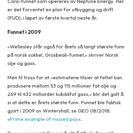
Cara-funnet som opereres av Neptune Energy. Her
er det forventet en plan for utbygging og drift
(PUD), i løpet av første kvartal neste år.
Funnet i 2009
«Wellesley står også for årets så langt største funn
på norsk sokkel, Grosbeak-funnet,» skriver Norsk
olje og gass.
Men til tross for at «estimatene tilsier at feltet kan
produsere mellom 53 og 115 millioner fat olje og
269 til 432 milliarder kubikkfot gass,» blir det galt å
si at dette er årets største funn. Funnet ble faktisk
gjort i 2009 av Wintershall, se GEO 08/2018:
«
Prime example of missed pay
«.