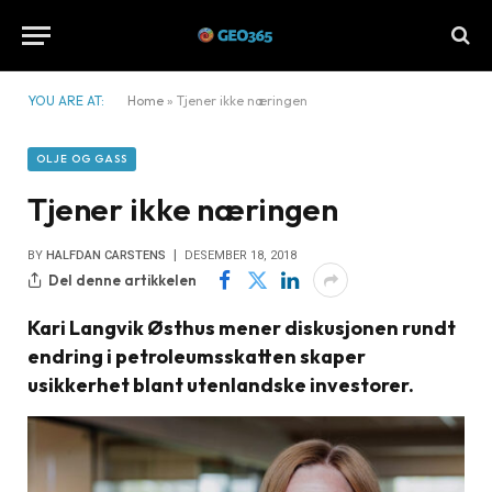
YOU ARE AT:
Home
»
Tjener ikke næringen
OLJE OG GASS
Tjener ikke næringen
BY
HALFDAN CARSTENS
DESEMBER 18, 2018
Del denne artikkelen
Kari Langvik Østhus mener diskusjonen rundt
endring i petroleumsskatten skaper
usikkerhet blant utenlandske investorer.