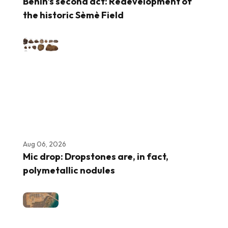
Benin’s second act: Redevelopment of
the historic Sèmè Field
Aug 06, 2026
Mic drop: Dropstones are, in fact,
polymetallic nodules