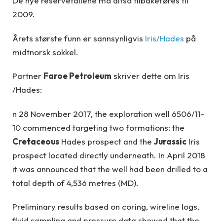
De nye reservetallene må altså tilbakeføres til
2009.
Årets største funn er sannsynligvis
Iris/Hades
på
midtnorsk sokkel.
Partner
Faroe Petroleum
skriver dette om Iris
/Hades:
n 28 November 2017, the exploration well 6506/11-
10 commenced targeting two formations: the
Cretaceous
Hades prospect and the
Jurassic
Iris
prospect located directly underneath. In April 2018
it was announced that the well had been drilled to a
total depth of 4,536 metres (MD).
Preliminary results based on coring, wireline logs,
fluid sampling and pressure data showed that the