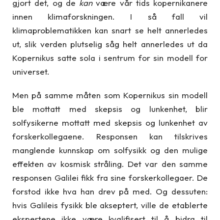
gjort det, og de
kan
være vår tids kopernikanere
innen klimaforskningen. I så fall vil
klimaproblematikken kan snart se helt annerledes
ut, slik verden plutselig såg helt annerledes ut da
Kopernikus satte sola i sentrum for sin modell for
universet.
Men på samme måten som Kopernikus sin modell
ble mottatt med skepsis og lunkenhet, blir
solfysikerne mottatt med skepsis og lunkenhet av
forskerkollegaene. Responsen kan tilskrives
manglende kunnskap om solfysikk og den mulige
effekten av kosmisk stråling. Det var den samme
responsen Galilei fikk fra sine forskerkollegaer. De
forstod ikke hva han drev på med. Og dessuten:
hvis Galileis fysikk ble akseptert, ville de etablerte
ekspertene ikke være kvalifisert til å bidra til