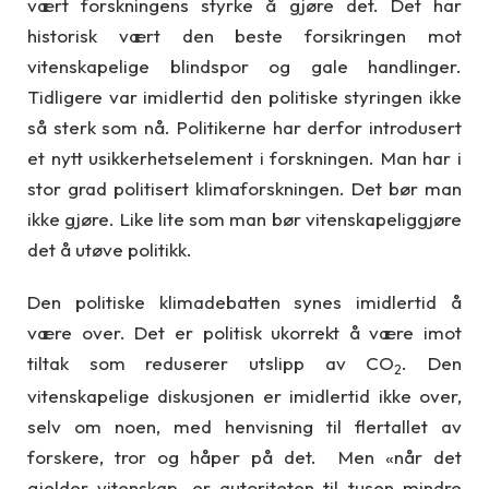
vært forskningens styrke å gjøre det. Det har
historisk vært den beste forsikringen mot
vitenskapelige blindspor og gale handlinger.
Tidligere var imidlertid den politiske styringen ikke
så sterk som nå. Politikerne har derfor introdusert
et nytt usikkerhetselement i forskningen. Man har i
stor grad politisert klimaforskningen. Det bør man
ikke gjøre. Like lite som man bør vitenskapeliggjøre
det å utøve politikk.
Den politiske klimadebatten synes imidlertid å
være over. Det er politisk ukorrekt å være imot
tiltak som reduserer utslipp av CO
. Den
2
vitenskapelige diskusjonen er imidlertid ikke over,
selv om noen, med henvisning til flertallet av
forskere, tror og håper på det. Men «når det
gjelder vitenskap, er autoriteten til tusen mindre