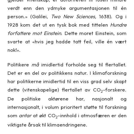
verdt enn den ydmyke argumentasjonen til én
person.» (Galilei,
Two New Sciences,
1638). Og i
1928 kom det ut en tysk bok med tittelen
Hundre
forfattere mot Einstein
. Dette moret Einstein, som
svarte at «hvis jeg hadde tatt feil, ville én vært
nok!».
Politikere
må
imidlertid forholde seg til flertallet.
Det er en del av politikkens natur. I klimaforskning
har politikerne imidlertid til en viss grad selv skapt
dette (vitenskapelige) flertallet av CO
-forskere.
2
De politiske aktørene har, nasjonalt og
internasjonalt, i volum prioritert støtte til forskning
som
antar
at økt CO
-innhold i atmosfæren er den
2
viktigste årsak til klimaendringene.