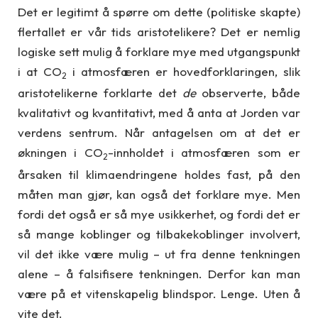
Det er legitimt å spørre om dette (politiske skapte)
flertallet er vår tids aristotelikere? Det er nemlig
logiske sett mulig å forklare mye med utgangspunkt
i at CO
i atmosfæren er hovedforklaringen, slik
2
aristotelikerne forklarte det
de
observerte, både
kvalitativt og kvantitativt, med å anta at Jorden var
verdens sentrum. Når antagelsen om at det er
økningen i CO
-innholdet i atmosfæren som er
2
årsaken til klimaendringene holdes fast, på den
måten man gjør, kan også det forklare mye. Men
fordi det også er så mye usikkerhet, og fordi det er
så mange koblinger og tilbakekoblinger involvert,
vil det ikke være mulig – ut fra denne tenkningen
alene – å falsifisere tenkningen. Derfor kan man
være på et vitenskapelig blindspor. Lenge. Uten å
vite det.