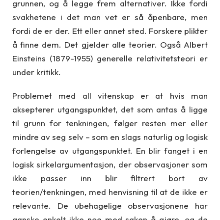
grunnen, og å legge frem alternativer. Ikke fordi
svakhetene i det man vet er så åpenbare, men
fordi de er der. Ett eller annet sted. Forskere plikter
å finne dem. Det gjelder alle teorier. Også Albert
Einsteins (1879-1955) generelle relativitetsteori er
under kritikk.
Problemet med all vitenskap er at hvis man
aksepterer utgangspunktet, det som antas å ligge
til grunn for tenkningen, følger resten mer eller
mindre av seg selv – som en slags naturlig og logisk
forlengelse av utgangspunktet. En blir fanget i en
logisk sirkelargumentasjon, der observasjoner som
ikke passer inn blir filtrert bort av
teorien/tenkningen, med henvisning til at de ikke er
relevante. De ubehagelige observasjonene har
ganske enkelt ikke noe med saken å gjøre, og de