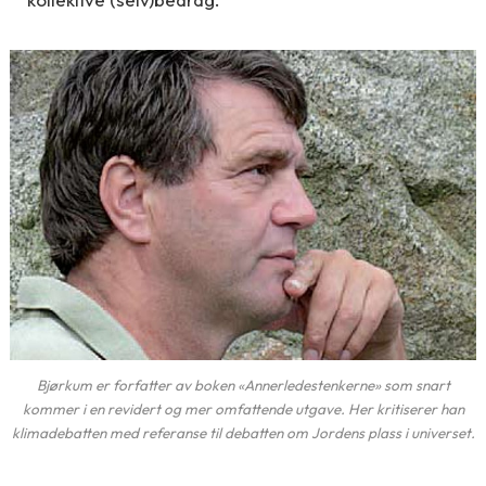
Bjørkum er forfatter av boken «Annerledestenkerne» som snart
kommer i en revidert og mer omfattende utgave. Her kritiserer han
klimadebatten med referanse til debatten om Jordens plass i universet.