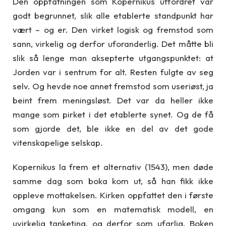
Den oppfatningen som Kopernikus utfordret var
godt begrunnet, slik alle etablerte standpunkt har
vært – og er. Den virket logisk og fremstod som
sann, virkelig og derfor uforanderlig. Det måtte bli
slik så lenge man aksepterte utgangspunktet: at
Jorden var i sentrum for alt. Resten fulgte av seg
selv. Og hevde noe annet fremstod som useriøst, ja
beint frem meningsløst. Det var da heller ikke
mange som pirket i det etablerte synet. Og de få
som gjorde det, ble ikke en del av det gode
vitenskapelige selskap.
Kopernikus la frem et alternativ (1543), men døde
samme dag som boka kom ut, så han fikk ikke
oppleve mottakelsen. Kirken oppfattet den i første
omgang kun som en matematisk modell, en
uvirkelig tanketing, og derfor som ufarlig. Boken