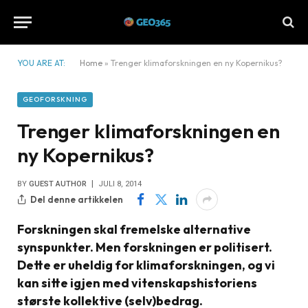
YOU ARE AT:
Home
»
Trenger klimaforskningen en ny Kopernikus?
GEOFORSKNING
Trenger klimaforskningen en
ny Kopernikus?
BY
GUEST AUTHOR
JULI 8, 2014
Del denne artikkelen
Forskningen skal fremelske alternative
synspunkter. Men forskningen er politisert.
Dette er uheldig for klimaforskningen, og vi
kan sitte igjen med vitenskapshistoriens
største kollektive (selv)bedrag.