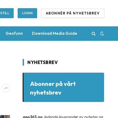
ABONNÉR PÅ NYHETSBREV
STILL
LOGIN
Geofunn
Download Media Guide
NYHETSBREV
Abonner på vårt
nyhetsbrev
geo365.no
: ledende leverandør av nyheter og