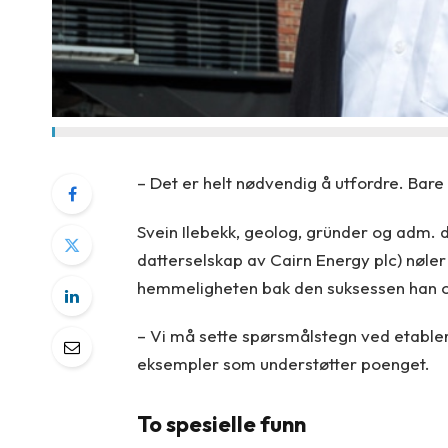
– Det er helt nødvendig å utfordre. Bare
Svein Ilebekk, geolog, gründer og adm. d
datterselskap av Cairn Energy plc) nøler 
hemmeligheten bak den suksessen han og 
– Vi må sette spørsmålstegn ved etable
eksempler som understøtter poenget.
To spesielle funn