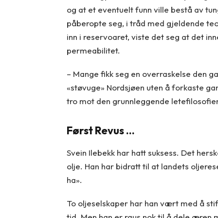
og at et eventuelt funn ville bestå av t
påberopte seg, i tråd med gjeldende teor
inn i reservoaret, viste det seg at det in
permeabilitet.
– Mange fikk seg en overraskelse den gan
«støvuge» Nordsjøen uten å forkaste gam
tro mot den grunnleggende letefilosofien
Først Revus …
Svein Ilebekk har hatt suksess. Det hers
olje. Han har bidratt til at landets oljer
ha».
To oljeselskaper har han vært med å stif
tid. Men han er raus nok til å dele æren