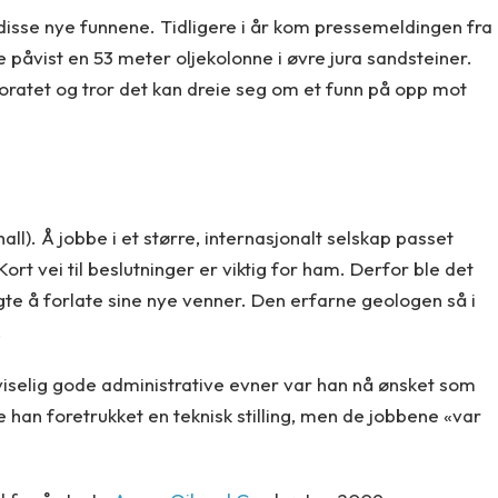
 disse nye funnene. Tidligere i år kom pressemeldingen fra
 påvist en 53 meter oljekolonne i øvre jura sandsteiner.
toratet og tror det kan dreie seg om et funn på opp mot
hall). Å jobbe i et større, internasjonalt selskap passet
rt vei til beslutninger er viktig for ham. Derfor ble det
lgte å forlate sine nye venner. Den erfarne geologen så i
.
iselig gode administrative evner var han nå ønsket som
de han foretrukket en teknisk stilling, men de jobbene «var