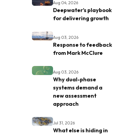
Aug 04, 2026
Deepwater’s playbook
for delivering growth
Aug 03, 2026
Response to feedback
from Mark McClure
Aug 03, 2026
Why dual-phase
systems demand a
new assessment
approach
Jul 31, 2026
What else is hiding in