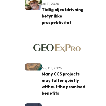
Jul 21, 2026
Tidlig oljeutdrivning
betyr ikke
prospektivitet
Aug 05, 2026
Many CCS projects
may falter quietly
e
without the promised
benefits