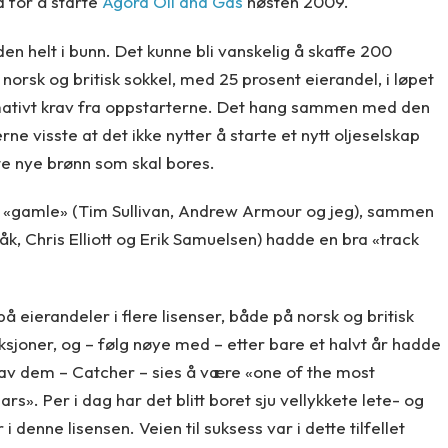
d for å starte
Agora Oil and Gas
høsten 2009.
en helt i bunn. Det kunne bli vanskelig å skaffe 200
 norsk og britisk sokkel, med 25 prosent eierandel, i løpet
imativt krav fra oppstarterne. Det hang sammen med den
ne visste at det ikke nytter å starte et nytt oljeselskap
e nye brønn som skal bores.
at vi «gamle» (Tim Sullivan, Andrew Armour og jeg), sammen
åk, Chris Elliott og Erik Samuelsen) hadde en bra «track
 på eierandeler i flere lisenser, både på norsk og britisk
sjoner, og – følg nøye med – etter bare et halvt år hadde
tt av dem – Catcher – sies å være «one of the most
rs». Per i dag har det blitt boret sju vellykkete lete- og
denne lisensen. Veien til suksess var i dette tilfellet