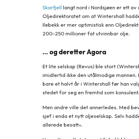
Skarfjell
langt nord i Nordsjøen er ett av
Oljedirektoratet om at Wintershall hadde
Ilebekk er mer optimistisk enn Oljedirek
200-250 millioner fat utvinnbar olje.
… og deretter Agora
Et lite selskap (Revus) ble stort (Winters
imidlertid ikke den utålmodige mannen. Ko
bare et halvt år i Wintershall før han va
stedet for seg en fremtid som konsulent
Men andre ville det annerledes. Med bev
sjef i enda et nytt oljeselskap. Selv had
allerede besatt».