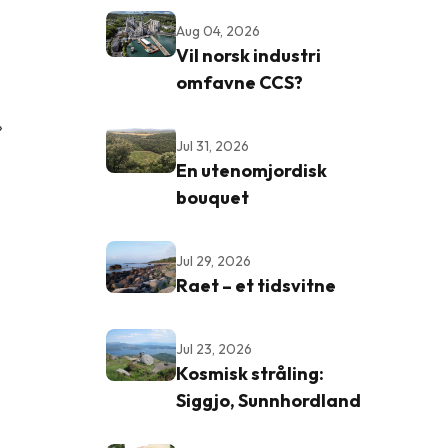
Aug 04, 2026
Vil norsk industri
omfavne CCS?
»
Jul 31, 2026
En utenomjordisk
bouquet
Jul 29, 2026
Raet – et tidsvitne
Jul 23, 2026
Kosmisk stråling:
Siggjo, Sunnhordland