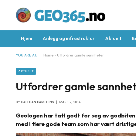
Hjem
Anlegg og infrastruktur
Aktuelt
B
YOU ARE AT:
Home
»
Utfordrer gamle sannheter
AKTUELT
Utfordrer gamle sannhe
BY
HALFDAN CARSTENS
MARS 2, 2014
Geologen har tatt godt for seg av godbitene
med i flere gode team som har vært dristige