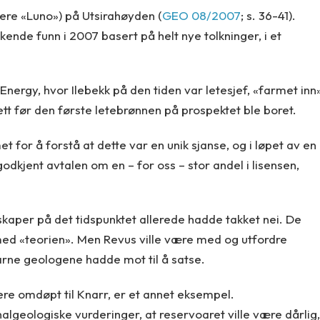
gere «Luno») på Utsirahøyden (
GEO 08/2007
; s. 36-41).
kende funn i 2007 basert på helt nye tolkninger, i et
 Energy, hvor Ilebekk på den tiden var letesjef, «farmet inn
ett før den første letebrønnen på prospektet ble boret.
t for å forstå at dette var en unik sjanse, og i løpet av en
odkjent avtalen om en – for oss – stor andel i lisensen,
skaper på det tidspunktet allerede hadde takket nei. De
 med «teorien». Men Revus ville være med og utfordre
rne geologene hadde mot til å satse.
e omdøpt til Knarr, er et annet eksempel.
lgeologiske vurderinger, at reservoaret ville være dårlig,