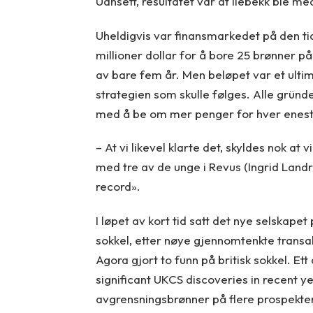
Uansett, resultatet var at Ilebekk ble me
Uheldigvis var finansmarkedet på den tid
millioner dollar for å bore 25 brønner på
av bare fem år. Men beløpet var et ult
strategien som skulle følges. Alle gründer
med å be om mer penger for hver enest
– At vi likevel klarte det, skyldes nok 
med tre av de unge i Revus (Ingrid Landr
record».
I løpet av kort tid satt det nye selskapet
sokkel, etter nøye gjennomtenkte transak
Agora gjort to funn på britisk sokkel. E
significant UKCS discoveries in recent yea
avgrensningsbrønner på flere prospekter i 