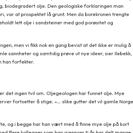
ung, biodegradert olje. Den geologiske forklaringen man
i, var at prospektet lå grunt. Men da borekronen trengte
neholdt lett olje i sandsteiner med god porøsitet og
gen, men vi fikk nok en gang bevist at det ikke er mulig å
le sannheter og samtidig prøve ut nye ideer, sier Ilebekk,
 han forfekter.
ker det ingen tvil om. Oljegeologen har funnet olje. Mye
eserver fortsetter å stige. «… slike gutter det vil gamle Norg
te, og i begge har han vært med å finne mye olje på kort
 med flere kollegaer som han gjennom ti år har delt mange