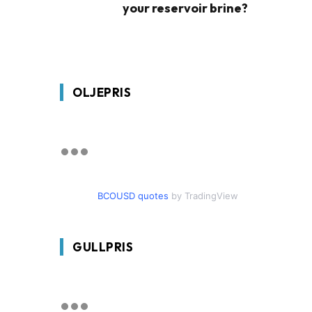
your reservoir brine?
OLJEPRIS
BCOUSD quotes
by TradingView
GULLPRIS