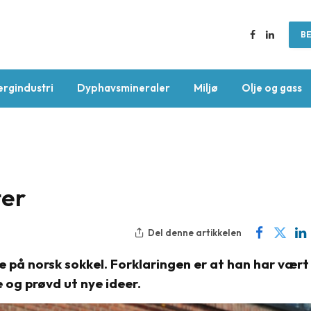
BE
Facebook
LinkedIn
ergindustri
Dyphavsmineraler
Miljø
Olje og gass
ter
Del denne artikkelen
 på norsk sokkel. Forklaringen er at han har vært
 og prøvd ut nye ideer.