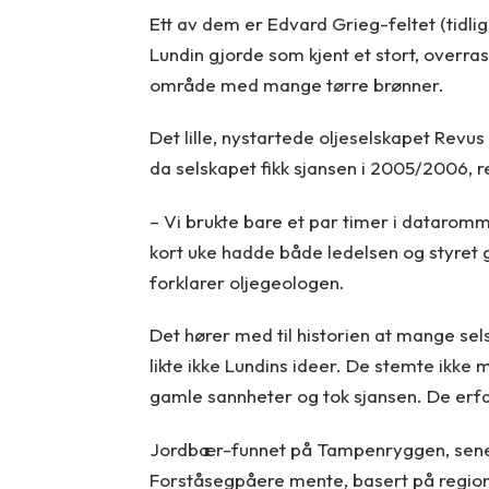
Ett av dem er Edvard Grieg-feltet (tidli
Lundin gjorde som kjent et stort, overras
område med mange tørre brønner.
Det lille, nystartede oljeselskapet Revus
da selskapet fikk sjansen i 2005/2006, r
– Vi brukte bare et par timer i dataromme
kort uke hadde både ledelsen og styret g
forklarer oljegeologen.
Det hører med til historien at mange sel
likte ikke Lundins ideer. De stemte ikke
gamle sannheter og tok sjansen. De erfa
Jordbær-funnet på Tampenryggen, sener
Forståsegpåere mente, basert på regiona