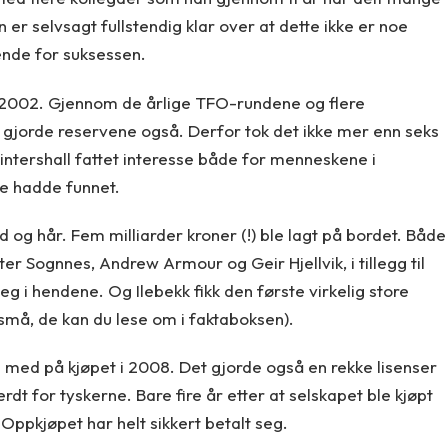
r selvsagt fullstendig klar over at dette ikke er noe
nde for suksessen.
 2002. Gjennom de årlige TFO-rundene og flere
t gjorde reservene også. Derfor tok det ikke mer enn seks
intershall fattet interesse både for menneskene i
de hadde funnet.
 og hår. Fem milliarder kroner (!) ble lagt på bordet. Både
ter Sognnes, Andrew Armour og Geir Hjellvik, i tillegg til
eg i hendene. Og Ilebekk fikk den første virkelig store
små, de kan du lese om i faktaboksen).
med på kjøpet i 2008. Det gjorde også en rekke lisenser
rdt for tyskerne. Bare fire år etter at selskapet ble kjøpt
 Oppkjøpet har helt sikkert betalt seg.