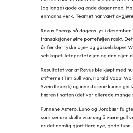
(og lange) gode og onde dager med. Han e
enmanns verk. Teamet har vært avgjøre
Revus Energy så dagens lys i desember
transaksjoner økte porteføljen raskt. De
år før det tyske olje- og gasselskapet W
selskapet, leteporteføljen og den oljen 
Resultatet var at Revus ble kjøpt med hud
stifterne (Tim Sullivan, Harald Vabø, Wal
Svein Ilebekk) og investorene kunne gni s
fjæren i hatten (det var allerede mange 
Funnene Astero, Luno og Jordbær fulgte 
som senere skulle vise seg å være gull ve
er det nemlig gjort flere nye, gode funn.