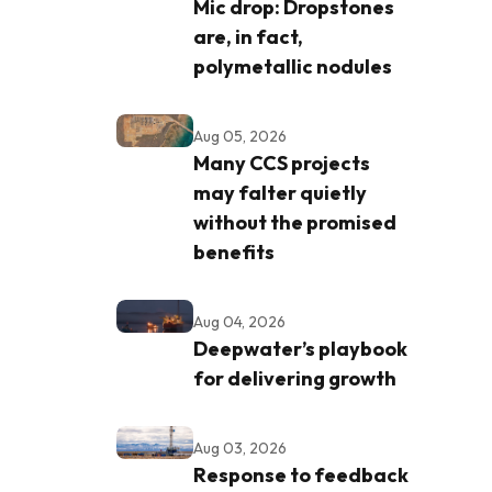
Mic drop: Dropstones
are, in fact,
polymetallic nodules
Aug 05, 2026
Many CCS projects
may falter quietly
without the promised
benefits
Aug 04, 2026
Deepwater’s playbook
for delivering growth
Aug 03, 2026
Response to feedback