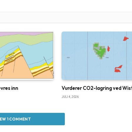
vres inn
Vurderer CO2-lagring ved Wis
JULI 4, 2026
IEW 1 COMMENT