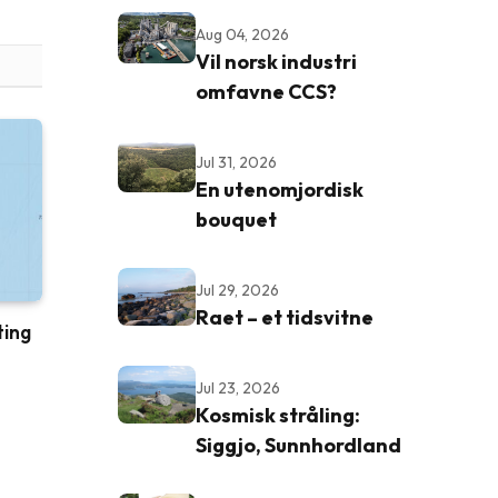
Aug 04, 2026
Vil norsk industri
omfavne CCS?
Jul 31, 2026
En utenomjordisk
bouquet
Jul 29, 2026
Raet – et tidsvitne
ting
Jul 23, 2026
Kosmisk stråling:
Siggjo, Sunnhordland