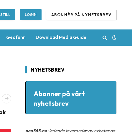
ABONNÉR PÅ NYHETSBREV
STILL
LOGIN
Geofunn
Download Media Guide
NYHETSBREV
Abonner på vårt
nyhetsbrev
tak
geo365.no
: ledende leverandør av nyheter og