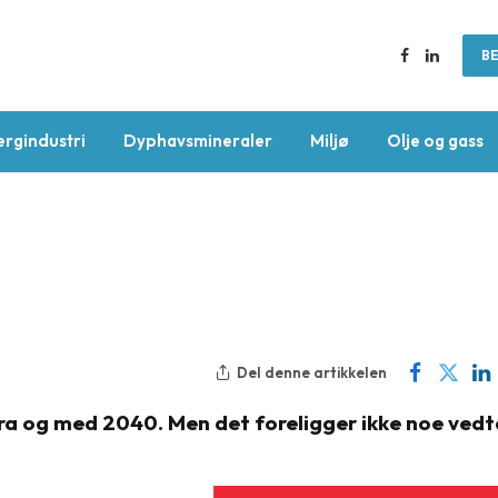
BE
Facebook
LinkedIn
ergindustri
Dyphavsmineraler
Miljø
Olje og gass
Del denne artikkelen
 fra og med 2040. Men det foreligger ikke noe ved