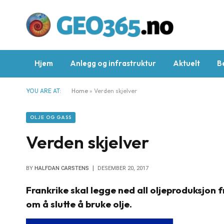
Hjem
Anlegg og infrastruktur
Aktuelt
B
YOU ARE AT:
Home
»
Verden skjelver
OLJE OG GASS
Verden skjelver
BY
HALFDAN CARSTENS
DESEMBER 20, 2017
Frankrike skal legge ned all oljeproduksjon
om å slutte å bruke olje.