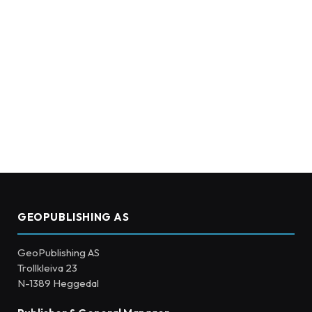
GEOPUBLISHING AS
GeoPublishing AS
Trollkleiva 23
N-1389 Heggedal