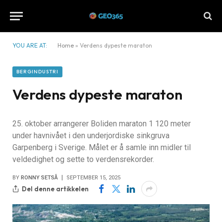
YOU ARE AT:
Home
»
Verdens dypeste maraton
BERGINDUSTRI
Verdens dypeste maraton
25. oktober arrangerer Boliden maraton 1 120 meter
under havnivået i den underjordiske sinkgruva
Garpenberg i Sverige. Målet er å samle inn midler til
veldedighet og sette to verdensrekorder.
BY
RONNY SETSÅ
SEPTEMBER 15, 2025
Del denne artikkelen