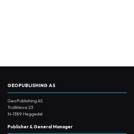
GEOPUBLISHING AS
GeoPublishing AS
Trollkleiva 23
N-1389 Heggedal
Publisher & General Manager