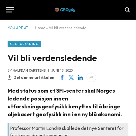
YOU ARE AT:
Home
»
Vil bli verdensledende
GEOFORSKNING
Vil bli verdensledende
BY
HALFDAN CARSTENS
JUNI 13, 2020
Del denne artikkelen
Med status som et SFI-senter skal Norges
ledende posisjon innen
utforskningsgeofysikk benyttes til å bringe
oljebasert geofysikk inn i en ny blå økonomi.
Professor Martin Landrø skal lede det nye Senteret for
forskningsdrevet innovasjon.