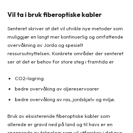
Vil ta i bruk fiberoptiske kabler
Senteret skriver at det vil utvikle nye metoder som
muliggjør en langt mer kontinuerlig og omfattende
overvåkning av Jorda og spesielt
ressursutnyttelsen. Konkrete områder der senteret
ser at det er behov for store steg i framtida er
CO2-lagring
bedre overvåking av oljereservoarer
bedre overvåking av ras, jordskjelv og miljø.
Bruk av eksisterende fiberoptiske kabler som
allerede er gravd ned på land og til havs er en
spennende ny teknologi som vil utforskes i det nye