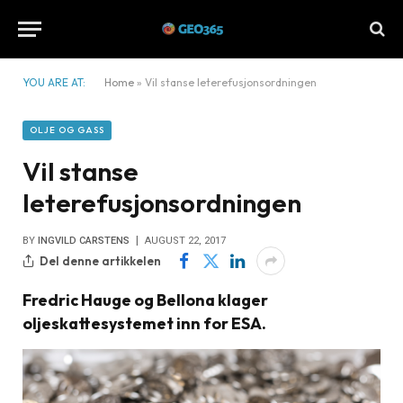
YOU ARE AT:
Home
»
Vil stanse leterefusjonsordningen
OLJE OG GASS
Vil stanse
leterefusjonsordningen
BY
INGVILD CARSTENS
AUGUST 22, 2017
Del denne artikkelen
Fredric Hauge og Bellona klager
oljeskattesystemet inn for ESA.