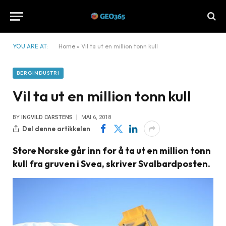
YOU ARE AT:
Home
»
Vil ta ut en million tonn kull
BERGINDUSTRI
Vil ta ut en million tonn kull
BY
INGVILD CARSTENS
MAI 6, 2018
Del denne artikkelen
Store Norske går inn for å ta ut en million tonn
kull fra gruven i Svea, skriver Svalbardposten.