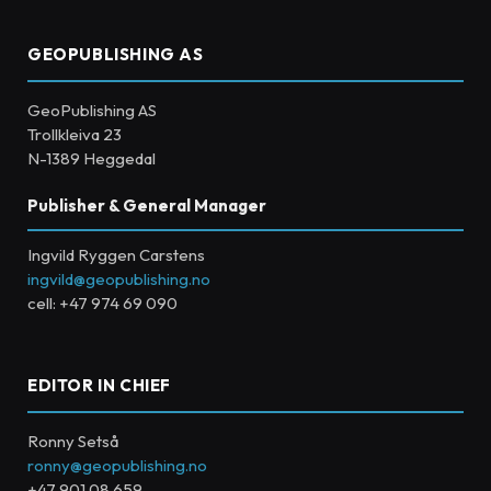
GEOPUBLISHING AS
GeoPublishing AS
Trollkleiva 23
N-1389 Heggedal
Publisher & General Manager
Ingvild Ryggen Carstens
ingvild@geopublishing.no
cell: +47 974 69 090
EDITOR IN CHIEF
Ronny Setså
ronny@geopublishing.no
+47 901 08 659