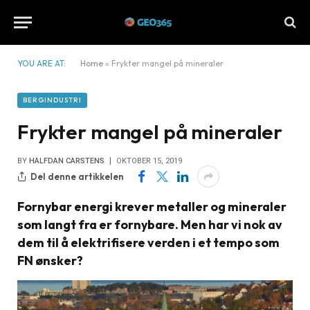
YOU ARE AT:
Home
»
Frykter mangel på mineraler
BERGINDUSTRI
Frykter mangel på mineraler
BY
HALFDAN CARSTENS
OKTOBER 15, 2019
Del denne artikkelen
Fornybar energi krever metaller og mineraler
som langt fra er fornybare. Men har vi nok av
dem til å elektrifisere verden i et tempo som
FN ønsker?