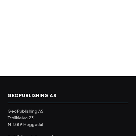
GEOPUBLISHING AS
GeoPublishing AS
Trollkleiva 23
N-1389 Heggedal