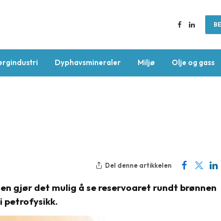
BE
Facebook
LinkedIn
ergindustri
Dyphavsmineraler
Miljø
Olje og gass
Del denne artikkelen
n gjør det mulig å se reservoaret rundt brønnen
i petrofysikk.