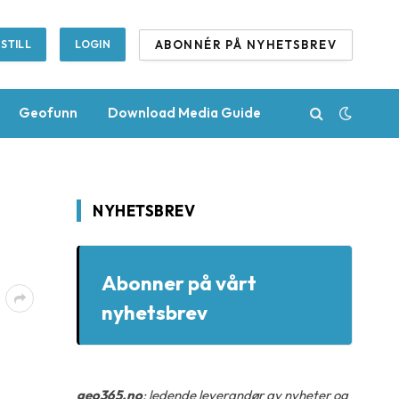
ABONNÉR PÅ NYHETSBREV
STILL
LOGIN
Geofunn
Download Media Guide
NYHETSBREV
Abonner på vårt
nyhetsbrev
geo365.no
: ledende leverandør av nyheter og