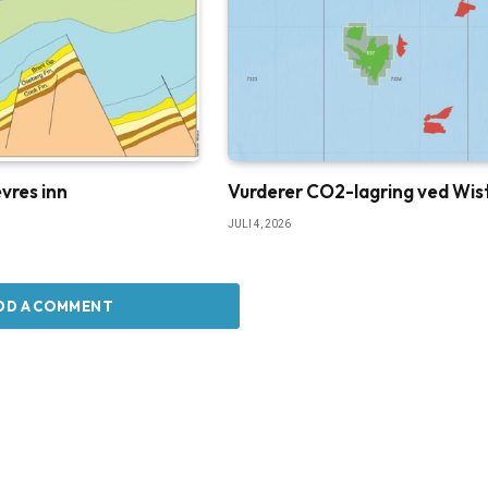
vres inn
Vurderer CO2-lagring ved Wis
JULI 4, 2026
DD A COMMENT