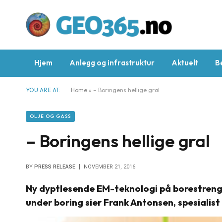
Hjem
Anlegg og infrastruktur
Aktuelt
B
YOU ARE AT:
Home
»
– Boringens hellige gral
OLJE OG GASS
– Boringens hellige gral
BY
PRESS RELEASE
NOVEMBER 21, 2016
Ny dyptlesende EM-teknologi på borestrenge
under boring sier Frank Antonsen, spesialist 