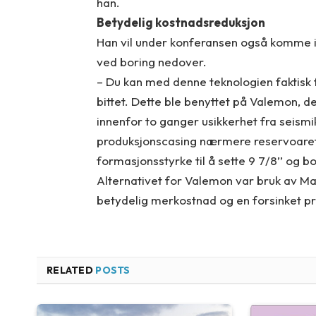
han.
Betydelig kostnadsreduksjon
Han vil under konferansen også komme in
ved boring nedover.
– Du kan med denne teknologien faktisk f
bittet. Dette ble benyttet på Valemon, d
innenfor to ganger usikkerhet fra seismi
produksjonscasing nærmere reservoaret v
formasjonsstyrke til å sette 9 7/8’’ og b
Alternativet for Valemon var bruk av Ma
betydelig merkostnad og en forsinket p
RELATED
POSTS