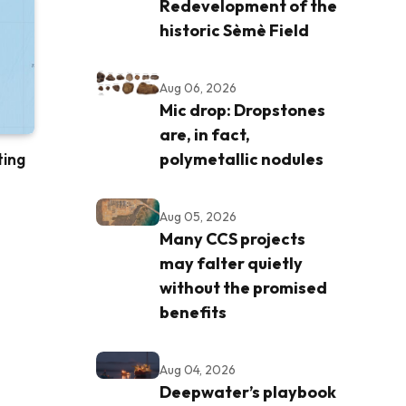
Redevelopment of the
historic Sèmè Field
Aug 06, 2026
Mic drop: Dropstones
are, in fact,
polymetallic nodules
ting
Aug 05, 2026
Many CCS projects
may falter quietly
without the promised
benefits
Aug 04, 2026
Deepwater’s playbook