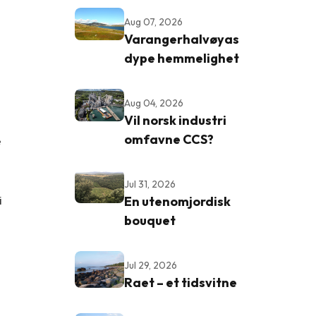
Aug 07, 2026
Varangerhalvøyas
dype hemmelighet
Aug 04, 2026
Vil norsk industri
omfavne CCS?
e
Jul 31, 2026
i
En utenomjordisk
bouquet
Jul 29, 2026
Raet – et tidsvitne