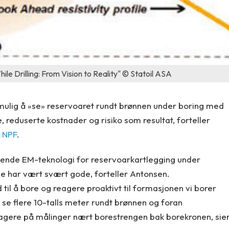
ile Drilling: From Vision to Reality" © Statoil ASA
mulig å «se» reservoaret rundt brønnen under boring med
reduserte kostnader og risiko som resultat, forteller
l
NPF
.
esende EM-teknologi for reservoarkartlegging under
e har vært svært gode, forteller Antonsen.
 til å bore og reagere proaktivt til formasjonen vi borer
e flere 10-talls meter rundt brønnen og foran
reagere på målinger nært borestrengen bak borekronen, sie