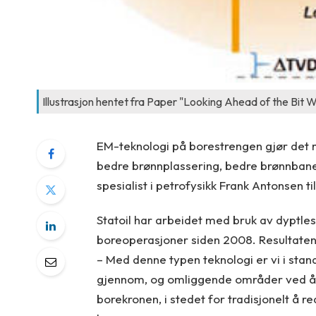
Illustrasjon hentet fra Paper "Looking Ahead of the Bit Wh
EM-teknologi på borestrengen gjør det 
bedre brønnplassering, bedre brønnbane, 
spesialist i petrofysikk Frank Antonsen ti
Statoil har arbeidet med bruk av dyptl
boreoperasjoner siden 2008. Resultaten
– Med denne typen teknologi er vi i stand
gjennom, og omliggende områder ved å s
borekronen, i stedet for tradisjonelt å 