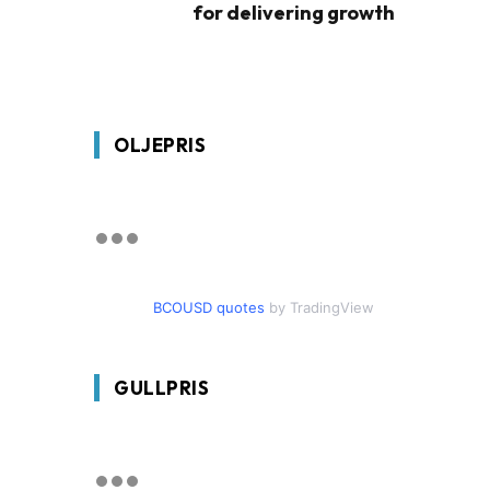
for delivering growth
OLJEPRIS
BCOUSD quotes
by TradingView
GULLPRIS