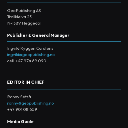
GeoPublishing AS
Trollkleiva 23
N-1389 Heggedal
Publisher & General Manager
Ingvild Ryggen Carstens
ingvild@geopublishing.no
cell: +47 974 69 090
EDITOR IN CHIEF
Ronny Setså
ronny@geopublishing.no
+47 901 08 659
Media Guide