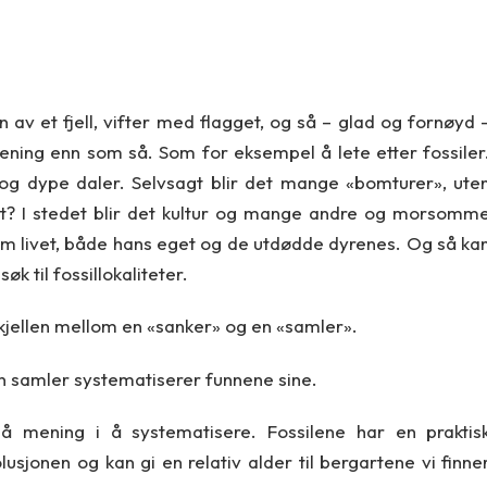
 av et fjell, vifter med flagget, og så – glad og fornøyd 
ning enn som så. Som for eksempel å lete etter fossiler
og dype daler. Selvsagt blir det mange «bomturer», ute
t? I stedet blir det kultur og mange andre og morsomm
m livet, både hans eget og de utdødde dyrenes. Og så ka
 til fossillokaliteter.
skjellen mellom en «sanker» og en «samler».
 En samler systematiserer funnene sine.
å mening i å systematisere. Fossilene har en praktis
usjonen og kan gi en relativ alder til bergartene vi finne