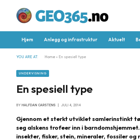
Hjem
Anlegg og infrastruktur
Aktuelt
B
YOU ARE AT:
Home
»
En spesiell type
UNDERVISNING
En spesiell type
BY
HALFDAN CARSTENS
JULI 4, 2014
Gjennom et sterkt utviklet samlerinstinkt t
seg alskens trofeer inn i barndomshjemmet.
insekter, fisker, stein, mineraler, fossiler o