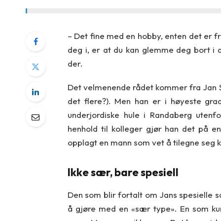
– Det fine med en hobby, enten det er fr
deg i, er at du kan glemme deg bort i
der.
Det velmenende rådet kommer fra Jan St
det flere?). Men han er i høyeste gra
underjordiske hule i Randaberg utenf
henhold til kolleger gjør han det på en
opplagt en mann som vet å tilegne seg 
Ikke sær, bare spesiell
Den som blir fortalt om Jans spesielle sa
å gjøre med en «sær type». En som kun