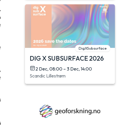
r
,
n
t
t
DigXSubsurface
DIG X SUBSURFACE 2026
2 Dec, 08:00 – 3 Dec, 14:00
,
Scandic Lillestrøm
t
i
å