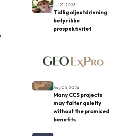
Jul 21, 2026
Tidlig oljeutdrivning
betyr ikke
prospektivitet
n
Aug 05, 2026
Many CCS projects
may falter quietly
without the promised
benefits