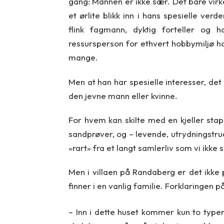
gang: Mannen er ikke sær. Det bare virk
et ørlite blikk inn i hans spesielle ve
flink fagmann, dyktig forteller og h
ressursperson for ethvert hobbymiljø ha
mange.
Men at han har spesielle interesser, det
den jevne mann eller kvinne.
For hvem kan skilte med en kjeller stappf
sandprøver, og – levende, utrydningstr
«rart» fra et langt samlerliv som vi ikke
Men i villaen på Randaberg er det ikke p
finner i en vanlig familie. Forklaringen på
– Inn i dette huset kommer kun to typer 