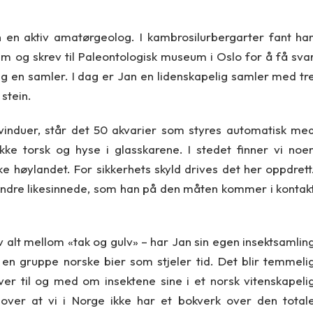
n en aktiv amatørgeolog. I kambrosilurbergarter fant ha
em og skrev til Paleontologisk museum i Oslo for å få sva
g en samler. I dag er Jan en lidenskapelig samler med tr
 stein.
n vinduer, står det 50 akvarier som styres automatisk me
kke torsk og hyse i glasskarene. I stedet finner vi noe
 høylandet. For sikkerhets skyld drives det her oppdrett
ndre likesinnede, som han på den måten kommer i kontak
v alt mellom «tak og gulv» – har Jan sin egen insektsamlin
 en gruppe norske bier som stjeler tid. Det blir temmeli
ver til og med om insektene sine i et norsk vitenskapeli
nn over at vi i Norge ikke har et bokverk over den total