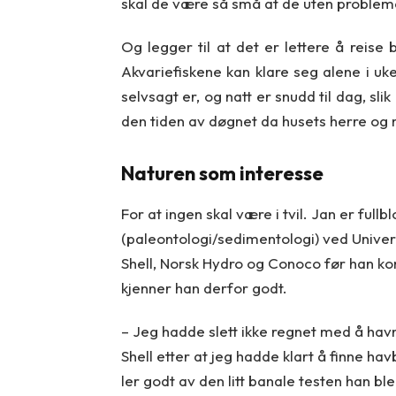
skal de være så små at de uten probleme
Og legger til at det er lettere å reise
Akvariefiskene kan klare seg alene i uk
selvsagt er, og natt er snudd til dag, sl
den tiden av døgnet da husets herre og
Naturen som interesse
For at ingen skal være i tvil. Jan er full
(paleontologi/sedimentologi) ved Universi
Shell, Norsk Hydro og Conoco før han kom
kjenner han derfor godt.
– Jeg hadde slett ikke regnet med å havn
Shell etter at jeg hadde klart å finne ha
ler godt av den litt banale testen han ble 