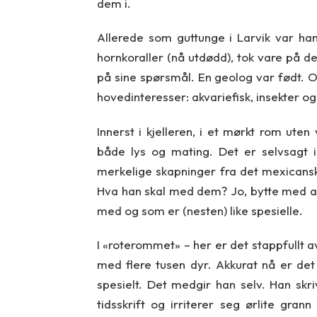
dem i.
Allerede som guttunge i Larvik var ha
hornkoraller (nå utdødd), tok vare på d
på sine spørsmål. En geolog var født. O
hovedinteresser: akvariefisk, insekter og
Innerst i kjelleren, i et mørkt rom ute
både lys og mating. Det er selvsagt i
merkelige skapninger fra det mexicanske
Hva han skal med dem? Jo, bytte med a
med og som er (nesten) like spesielle.
I «roterommet» – her er det stappfullt a
med flere tusen dyr. Akkurat nå er det
spesielt. Det medgir han selv. Han skri
tidsskrift og irriterer seg ørlite gra