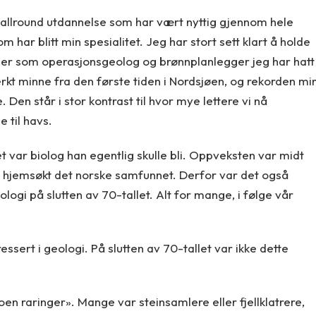
 allround utdannelse som har vært nyttig gjennom hele
m har blitt min spesialitet. Jeg har stort sett klart å holde
 er som operasjonsgeolog og brønnplanlegger jeg har hatt
erkt minne fra den første tiden i Nordsjøen, og rekorden mi
 Den står i stor kontrast til hvor mye lettere vi nå
til havs.
 var biolog han egentlig skulle bli. Oppveksten var midt
r hjemsøkt det norske samfunnet. Derfor var det også
ogi på slutten av 70-tallet. Alt for mange, i følge vår
essert i geologi. På slutten av 70-tallet var ikke dette
n raringer». Mange var steinsamlere eller fjellklatrere,