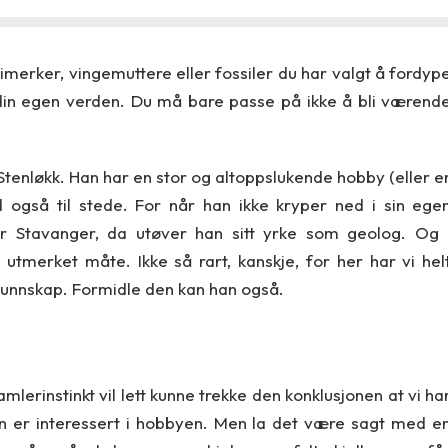
imerker, vingemuttere eller fossiler du har valgt å fordyp
 din egen verden. Du må bare passe på ikke å bli værend
enløkk. Han har en stor og altoppslukende hobby (eller e
d også til stede. For når han ikke kryper ned i sin ege
or Stavanger, da utøver han sitt yrke som geolog. Og 
 utmerket måte. Ikke så rart, kanskje, for her har vi hel
kunnskap. Formidle den kan han også.
mlerinstinkt vil lett kunne trekke den konklusjonen at vi ha
 er interessert i hobbyen. Men la det være sagt med e