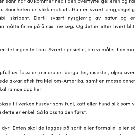
er sånn når du kommer ned i den overfylte kjelleren og få
rden. Sannheten er stikk motsatt. Han er svært omgjengelig
abil skribent. Dertil svært nysgjerrig av natur og e
n måtte finne på å nærme seg. Og det er etter hvert blit
 er det ingen tvil om. Svært spesielle, om vi måler han mo
ull av fossiler, mineraler, bergarter, insekter, oljeprøver
uede akvariefisk fra Mellom-Amerika, samt en masse anne
 skal ramse opp her.
lass til verken husdyr som fugl, katt eller hund slik som v
 dette er enkel. Så la oss ta den først.
dyr. Enten skal de legges på sprit eller formalin, eller s