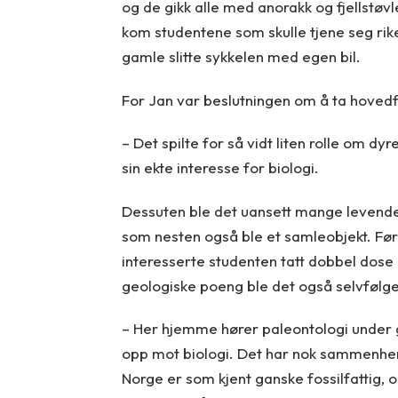
og de gikk alle med anorakk og fjellstøvle
kom studentene som skulle tjene seg rik
gamle slitte sykkelen med egen bil.
For Jan var beslutningen om å ta hovedf
– Det spilte for så vidt liten rolle om dy
sin ekte interesse for biologi.
Dessuten ble det uansett mange levende
som nesten også ble et samleobjekt. Før
interesserte studenten tatt dobbel dos
geologiske poeng ble det også selvfølgelig
– Her hjemme hører paleontologi under g
opp mot biologi. Det har nok sammenhe
Norge er som kjent ganske fossilfattig, 