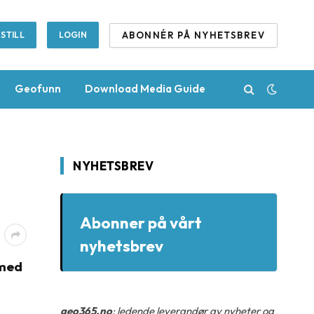
ABONNÉR PÅ NYHETSBREV
STILL
LOGIN
Geofunn
Download Media Guide
NYHETSBREV
Abonner på vårt
nyhetsbrev
 med
geo365.no
: ledende leverandør av nyheter og