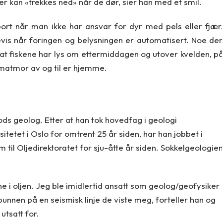
r kan «trekkes ned» når de dør, sier han med et smil.
 bort når man ikke har ansvar for dyr med pels eller fjær
evis når foringen og belysningen er automatisert. Noe de
ik at fiskene har lys om ettermiddagen og utover kvelden, p
 matmor av og til er hjemme.
blods geolog. Etter at han tok hovedfag i geologi
tetet i Oslo for omtrent 25 år siden, har han jobbet i
 til Oljedirektoratet for sju-åtte år siden. Sokkelgeologie
e i oljen. Jeg ble imidlertid ansatt som geolog/geofysiker 
vbunnen på en seismisk linje de viste meg, forteller han og
utsatt for.