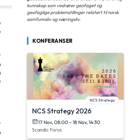
kunnskap som vedrører geofaget og
geofaglige problemstillinger relatert til norsk
samfunnsliv og næringsliv.
e
e
KONFERANSER
r
n
i
t
NCS Strategy
NCS Strategy 2026
17 Nov, 08:00 – 18 Nov, 14:30
r
Scandic Forus
n