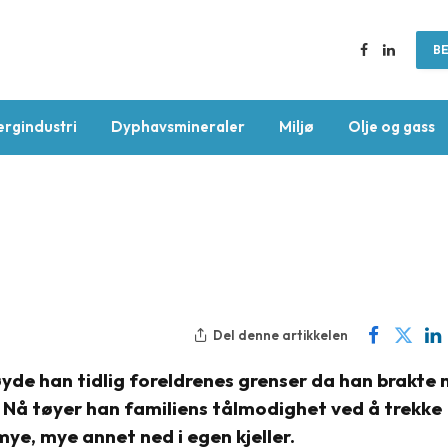
BE
Facebook
LinkedIn
ergindustri
Dyphavsmineraler
Miljø
Olje og gass
Del denne artikkelen
øyde han tidlig foreldrenes grenser da han brakte
 Nå tøyer han familiens tålmodighet ved å trekke
g mye, mye annet ned i egen kjeller.