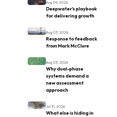
Aug 04, 2026
Deepwater’s playbook
for delivering growth
Aug 03, 2026
Response to feedback
from Mark McClure
Aug 03, 2026
Why dual-phase
systems demand a
new assessment
approach
Jul 31, 2026
What else is hiding in