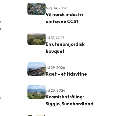
Aug 04, 2026
.
Vil norsk industri
n
omfavne CCS?
å
Jul 31, 2026
En utenomjordisk
bouquet
Jul 29, 2026
Raet – et tidsvitne
n
Jul 23, 2026
Kosmisk stråling:
i
Siggjo, Sunnhordland