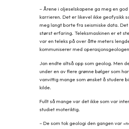
– Årene i oljeselskapene ga meg en god
karrieren. Det er likevel ikke geofysikk so
meg langt borte fra seismiske data. Det
størst erfaring. Teleksmaskinen er et st
var en teleks på over åtte meters lengde.
kommuniserer med operasjonsgeologene 
Jan endte altså opp som geolog. Men det
under en av flere grønne bølger som ha
vanvittig mange som ønsket å studere biol
kilde.
Fullt så mange var det ikke som var inter
studiet moteriktig.
– De som tok geologi den gangen var «noe