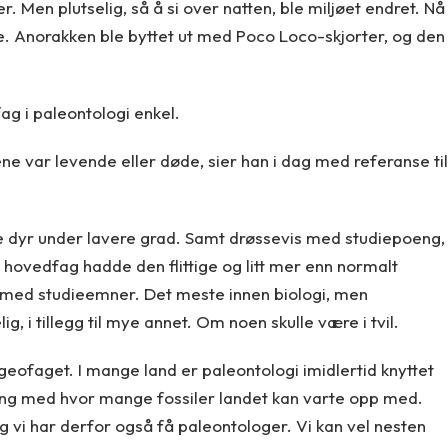
r. Men plutselig, så å si over natten, ble miljøet endret. Nå
e. Anorakken ble byttet ut med Poco Loco-skjorter, og den
ag i paleontologi enkel.
rene var levende eller døde, sier han i dag med referanse til
 dyr under lavere grad. Samt drøssevis med studiepoeng,
 hovedfag hadde den flittige og litt mer enn normalt
e med studieemner. Det meste innen biologi, men
, i tillegg til mye annet. Om noen skulle være i tvil.
eofaget. I mange land er paleontologi imidlertid knyttet
ng med hvor mange fossiler landet kan varte opp med.
og vi har derfor også få paleontologer. Vi kan vel nesten