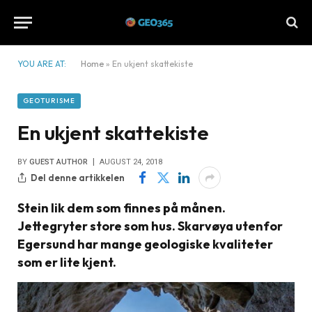
YOU ARE AT:
Home
»
En ukjent skattekiste
GEOTURISME
En ukjent skattekiste
BY
GUEST AUTHOR
AUGUST 24, 2018
Del denne artikkelen
Stein lik dem som finnes på månen.
Jettegryter store som hus. Skarvøya utenfor
Egersund har mange geologiske kvaliteter
som er lite kjent.