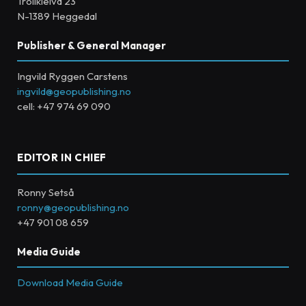
Trollkleiva 23
N-1389 Heggedal
Publisher & General Manager
Ingvild Ryggen Carstens
ingvild@geopublishing.no
cell: +47 974 69 090
EDITOR IN CHIEF
Ronny Setså
ronny@geopublishing.no
+47 901 08 659
Media Guide
Download Media Guide