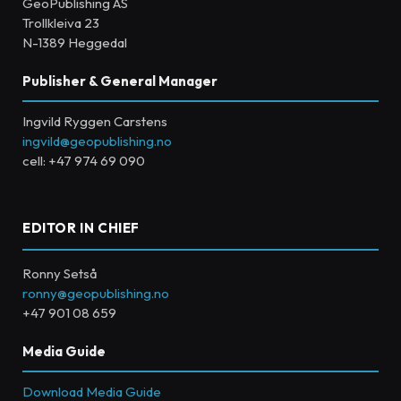
GeoPublishing AS
Trollkleiva 23
N-1389 Heggedal
Publisher & General Manager
Ingvild Ryggen Carstens
ingvild@geopublishing.no
cell: +47 974 69 090
EDITOR IN CHIEF
Ronny Setså
ronny@geopublishing.no
+47 901 08 659
Media Guide
Download Media Guide