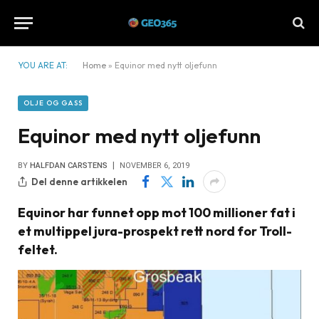
YOU ARE AT:
Home
»
Equinor med nytt oljefunn
OLJE OG GASS
Equinor med nytt oljefunn
BY
HALFDAN CARSTENS
NOVEMBER 6, 2019
Del denne artikkelen
Equinor har funnet opp mot 100 millioner fat i
et multippel jura-prospekt rett nord for Troll-
feltet.