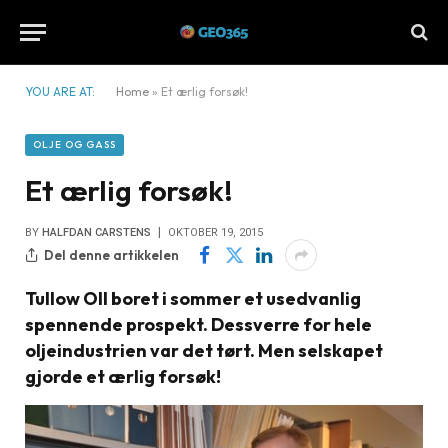
YOU ARE AT:
Home
»
Et ærlig forsøk!
OLJE OG GASS
Et ærlig forsøk!
BY
HALFDAN CARSTENS
OKTOBER 19, 2015
Del denne artikkelen
Tullow OIl boret i sommer et usedvanlig
spennende prospekt. Dessverre for hele
oljeindustrien var det tørt. Men selskapet
gjorde et ærlig forsøk!