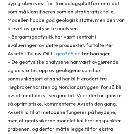
dyp graben vest for Trøndelagsplattformen i det
som må klassifiseres som en stratigrafisk felle.
Modellen hadde god geologisk støtte, men den var
drevet av geofysiske analyser.
– Bergartsgeofysikk har vært sentralt i
evalueringen av dette prospektet, fortalte Per
Avseth i Tullow Oil til
geo365.no
før boringen.
– De geofysiske analysene har vært avgjørende,
og de støttes opp av geologene som har
sannsynliggjort at sand har blitt erodert fra
Høgbrakenhorsten og Nordlandsryggen, for så bli
avsatt nedflanks i sen jura tid. Vi er derfor ganske
så optimistiske, kommenterte Avseth den gang.
Avseth la til at metodene fungerer på høydene,
men at geofysikerne manglet kalibreringspunkter i
grabenen, og derfor måtte legge til for ekstra