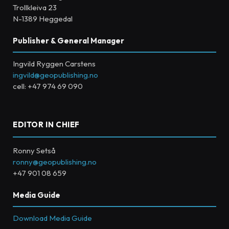
Trollkleiva 23
N-1389 Heggedal
Publisher & General Manager
Ingvild Ryggen Carstens
ingvild@geopublishing.no
cell: +47 974 69 090
EDITOR IN CHIEF
Ronny Setså
ronny@geopublishing.no
+47 901 08 659
Media Guide
Download Media Guide