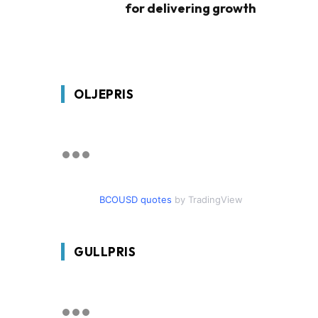
for delivering growth
OLJEPRIS
BCOUSD quotes
by TradingView
GULLPRIS