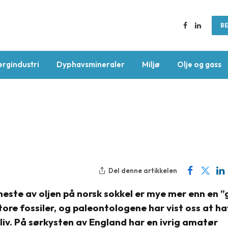
BE
Facebook
LinkedIn
ergindustri
Dyphavsmineraler
Miljø
Olje og gass
Del denne artikkelen
este av oljen på norsk sokkel er mye mer enn en ”
tore fossiler, og paleontologene har vist oss at ha
liv. På sørkysten av England har en ivrig amatør