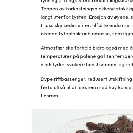
tynning (rifting). Store forkastningsblok
Toppen av forkastningsblokkene stakk op
langt utenfor kysten. Erosjon av øyene, 
triassiske sedimenter, tilførte enda mer
økende fytoplanktonbiomasse, som igjen
Atmosfæriske forhold bidro også med å s
temperaturer på polene ga liten temperatu
vindstyrke, svakere havstrømmer og redus
Dype riftbassenger, redusert utskiftnin
førte altså til at leirstein med høy konse
tidsrom.