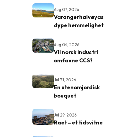
Aug 07, 2026
Varangerhalvøyas
dype hemmelighet
Aug 04, 2026
Vil norsk industri
e
omfavne CCS?
Jul 31, 2026
En utenomjordisk
bouquet
Jul 29, 2026
Raet – et tidsvitne