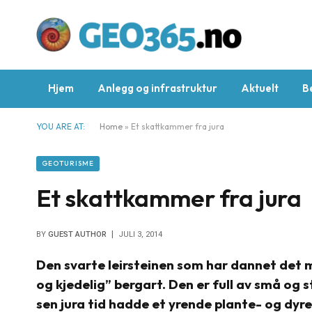
Hjem
Anlegg og infrastruktur
Aktuelt
B
YOU ARE AT:
Home
»
Et skattkammer fra jura
GEOTURISME
Et skattkammer fra jura
BY
GUEST AUTHOR
JULI 3, 2014
Den svarte leirsteinen som har dannet det m
og kjedelig” bergart. Den er full av små og s
sen jura tid hadde et yrende plante- og dyre