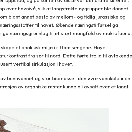
ker oppstod, og på kanten av disse var det bratte skrenter.
p over havnivå, slik at langstrakte øygrupper ble dannet
som blant annet besto av mellom- og tidlig jurassiske og
 næringsstoffer til havet. Økende næringstilførsel ga
 ga næringsgrunnlag til et stort mangfold av makrofauna.
kape et anoksisk miljø i riftbassengene. Høye
rkontrast fra sør til nord. Dette førte trolig til avtakend
ert vertikal sirkulasjon i havet.
g av bunnvannet og stor biomasse i den øvre vannkolonnen
ntrasjon av organiske rester kunne bli avsatt over et langt