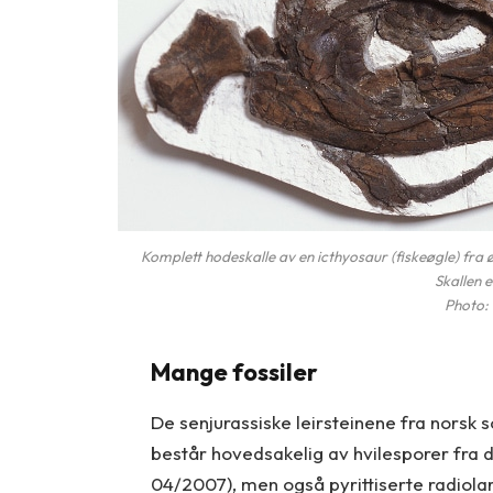
Komplett hodeskalle av en icthyosaur (fiskeøgle) fr
Skallen e
Photo: 
Mange fossiler
De senjurassiske leirsteinene fra norsk 
består hovedsakelig av hvilesporer fra 
04/2007), men også pyrittiserte radiola