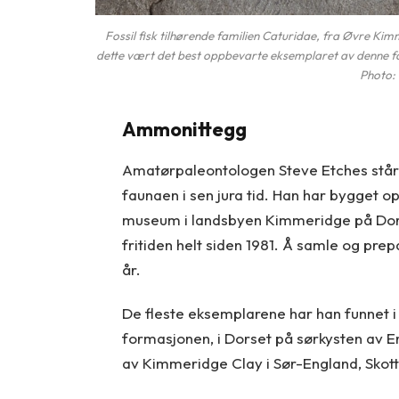
Fossil fisk tilhørende familien Caturidae, fra Øvre K
dette vært det best oppbevarte eksemplaret av denne fa
Photo: 
Ammonittegg
Amatørpaleontologen Steve Etches står 
faunaen i sen jura tid. Han har bygget o
museum i landsbyen Kimmeridge på Dors
fritiden helt siden 1981. Å samle og pre
år.
De fleste eksemplarene har han funnet 
formasjonen, i Dorset på sørkysten av En
av Kimmeridge Clay i Sør-England, Skott