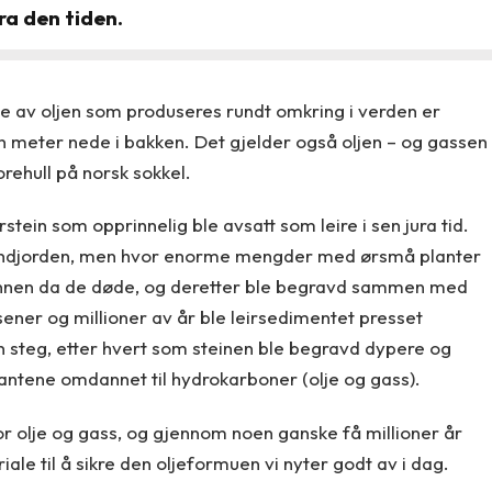
ra den tiden.
te av oljen som produseres rundt omkring i verden er
sen meter nede i bakken. Det gjelder også oljen – og gassen
ehull på norsk sokkel.
rstein som opprinnelig ble avsatt som leire i sen jura tid.
landjorden, men hvor enorme mengder med ørsmå planter
bunnen da de døde, og deretter ble begravd sammen med
ener og millioner av år ble leirsedimentet presset
n steg, etter hvert som steinen ble begravd dypere og
lantene omdannet til hydrokarboner (olje og gass).
for olje og gass, og gjennom noen ganske få millioner år
iale til å sikre den oljeformuen vi nyter godt av i dag.