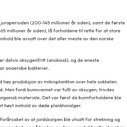
 juraperioden (200-145 millioner år siden), samt de første
5 millioner år siden), lå forholdene til rette for at store
nnhold ble avsatt over det aller meste av den norske
er delvis oksygenfritt (anoksisk), og de eneste
r anaerobe bakterier.
ertid høy produksjon av mikroplankton over hele sokkelen.
nd. Men fordi bunnvannet var fullt av oksygen, trivdes
ganisk materiale. Det var først da bunnforholdene ble
 et høyt innhold av døde planktonalger.
orårsaket av at jordskorpen ble utsatt for strekning og