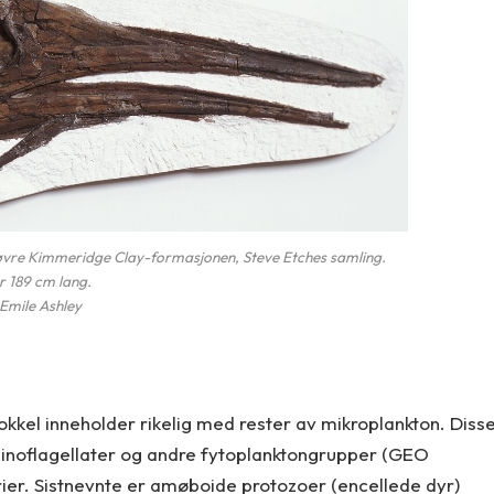
a øvre Kimmeridge Clay-formasjonen, Steve Etches samling.
r 189 cm lang.
Emile Ashley
sokkel inneholder rikelig med rester av mikroplankton. Diss
dinoflagellater og andre fytoplanktongrupper (GEO
rier. Sistnevnte er amøboide protozoer (encellede dyr)