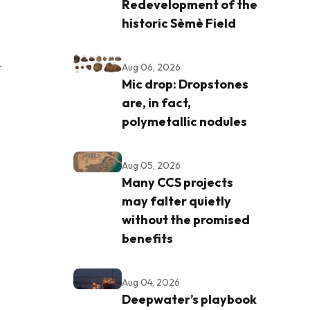
Redevelopment of the
historic Sèmè Field
r
Aug 06, 2026
Mic drop: Dropstones
are, in fact,
polymetallic nodules
Aug 05, 2026
Many CCS projects
may falter quietly
without the promised
benefits
Aug 04, 2026
Deepwater’s playbook