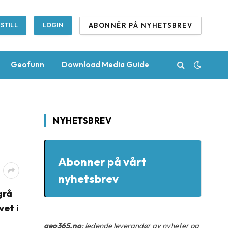
ABONNÉR PÅ NYHETSBREV
STILL
LOGIN
Geofunn
Download Media Guide
NYHETSBREV
Abonner på vårt
nyhetsbrev
grå
vet i
geo365.no
: ledende leverandør av nyheter og