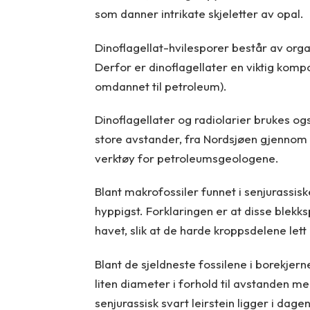
som danner intrikate skjeletter av opal.
Dinoflagellat-hvilesporer består av org
Derfor er dinoflagellater en viktig kom
omdannet til petroleum).
Dinoflagellater og radiolarier brukes ogs
store avstander, fra Nordsjøen gjennom N
verktøy for petroleumsgeologene.
Blant makrofossiler funnet i senjurass
hyppigst. Forklaringen er at disse blekks
havet, slik at de harde kroppsdelene lett 
Blant de sjeldneste fossilene i borekjer
liten diameter i forhold til avstanden m
senjurassisk svart leirstein ligger i dag