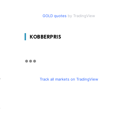
GOLD quotes
by TradingView
KOBBERPRIS
0
Track all markets on TradingView
r