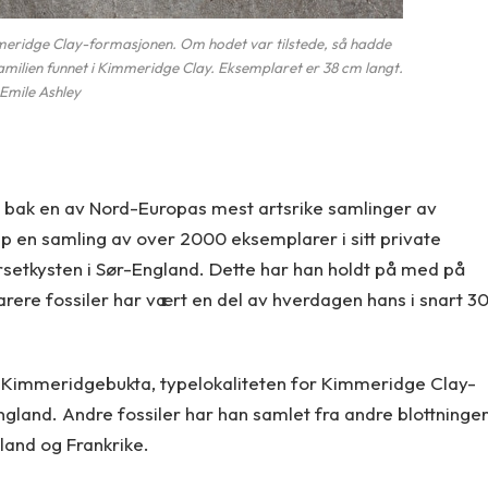
immeridge Clay-formasjonen. Om hodet var tilstede, så hadde
milien funnet i Kimmeridge Clay. Eksemplaret er 38 cm langt.
Emile Ashley
bak en av Nord-Europas mest artsrike samlinger av
pp en samling av over 2000 eksemplarer i sitt private
etkysten i Sør-England. Dette har han holdt på med på
parere fossiler har vært en del av hverdagen hans i snart 3
i Kimmeridgebukta, typelokaliteten for Kimmeridge Clay-
gland. Andre fossiler har han samlet fra andre blottninge
land og Frankrike.