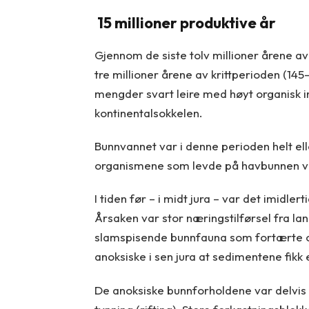
15 millioner produktive år
Gjennom de siste tolv millioner årene av
tre millioner årene av krittperioden (145-6
mengder svart leire med høyt organisk i
kontinentalsokkelen.
Bunnvannet var i denne perioden helt ell
organismene som levde på havbunnen va
I tiden før – i midt jura – var det imidl
Årsaken var stor næringstilførsel fra la
slamspisende bunnfauna som fortærte or
anoksiske i sen jura at sedimentene fikk
De anoksiske bunnforholdene var delvis f