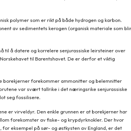
anisk polymer som er rikt på både hydrogen og karbon.
ponent av sedimentets kerogen (organisk materiale som bli
å til å datere og korrelere senjurassiske leirsteiner over
orskehavet til Barentshavet. De er derfor et viktig
iske borekjerner forekommer ammonitter og belemnitter
prutene var svært tallrike i det næringsrike senjurassiske
lot seg fossilisere.
nene er virveldyr. Den enkle grunnen er at borekjerner har
ellom forekomster av fiske- og krypdyrknokler. Der hvor
en, for eksempel på sør- og østkysten av England, er det