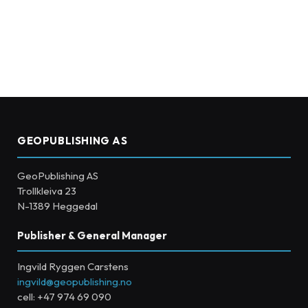
GEOPUBLISHING AS
GeoPublishing AS
Trollkleiva 23
N-1389 Heggedal
Publisher & General Manager
Ingvild Ryggen Carstens
ingvild@geopublishing.no
cell: +47 974 69 090