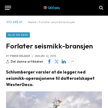
YOU ARE AT:
Home
»
Forlater seismikk-bransjen
OLJE OG GASS
Forlater seismikk-bransjen
BY
PRESS RELEASE
JANUAR 22, 2018
Del denne artikkelen
Schlumberger varsler at de legger ned
seismikk-operasjonene til datterselskapet
WesterGeco.