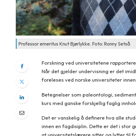
Professor emeritus Knut Bjørlykke. Foto: Ronny Setså
Forskning ved universitetene rapporteres i
Når det gjelder undervisning er det imidl
foreleses ved norske universiteter inne
Betegnelser som paleontologi, sedimento
kurs med ganske forskjellig faglig innhol
Det er vanskelig å definere hva alle stu
innen en fagdisiplin. Dette er det i stor
at universitetslærere sitter og lytter til 