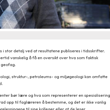
 stor detalj ved at resultatene publiseres i tidsskrifter.
ertid vanskelig å få en oversikt over hva som faktisk
n geofag.
logi, struktur-, petroleums- og miljøgeologi kan omfatte
d.
denter bør lære og hva som representerer en spesialiserin
 grad opp til faglæreren å bestemme, og det er ikke vanlig
forelesningene til sine kolleger eller at de leser