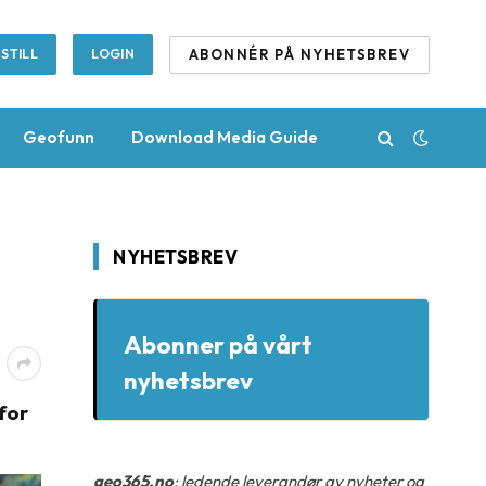
ABONNÉR PÅ NYHETSBREV
STILL
LOGIN
Geofunn
Download Media Guide
NYHETSBREV
Abonner på vårt
nyhetsbrev
for
geo365.no
: ledende leverandør av nyheter og