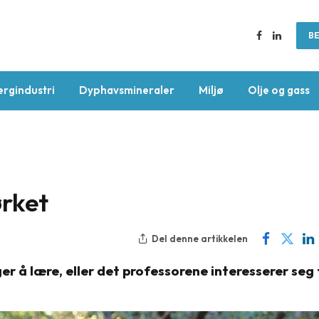
BE
Facebook
LinkedIn
ergindustri
Dyphavsmineraler
Miljø
Olje og gass
rket
Del denne artikkelen
 å lære, eller det professorene interesserer seg 