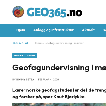
Hjem
Anlegg og infrastruktur
Aktuelt
B
YOU ARE AT:
Home
»
Geofagundervisning i mørket
UNDERVISNING
Geofagundervisning i mø
BY
RONNY SETSÅ
FEBRUAR 4, 2020
Lærer norske geofagstudenter det de trenger
og forsker på, spør Knut Bjørlykke.