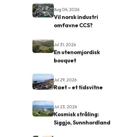
Aug 04, 2026
Vil norsk industri
omfavne CCS?
Jul 31, 2026
En utenomjordisk
bouquet
Jul 29, 2026
Raet – et tidsvitne
Jul 23, 2026
Kosmisk stråling:
Siggjo, Sunnhordland