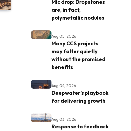
Mic drop: Dropstones
are, in fact,
polymetallic nodules
Aug 05, 2026
Many CCS projects
may falter quietly
without the promised
benefits
Aug 04, 2026
Deepwater’s playbook
for delivering growth
Aug 03, 2026
Response to feedback