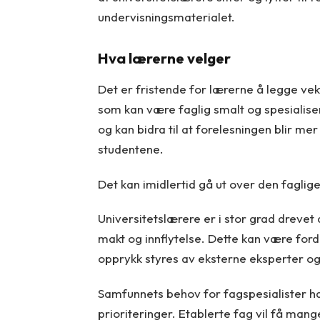
undervisningsmaterialet.
Hva lærerne velger
Det er fristende for lærerne å legge vek
som kan være faglig smalt og spesialise
og kan bidra til at forelesningen blir m
studentene.
Det kan imidlertid gå ut over den fagli
Universitetslærere er i stor grad drevet a
makt og innflytelse. Dette kan være for
opprykk styres av eksterne eksperter og i
Samfunnets behov for fagspesialister har 
prioriteringer. Etablerte fag vil få m