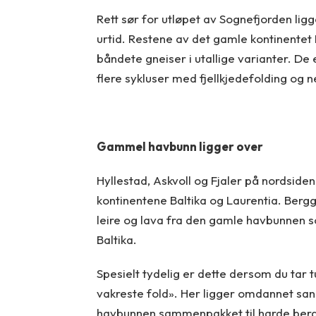
Rett sør for utløpet av Sognefjorden li
urtid. Restene av det gamle kontinentet 
båndete gneiser i utallige varianter. De
flere sykluser med fjellkjedefolding og 
Gammel havbunn ligger over
Hyllestad, Askvoll og Fjaler på nordside
kontinentene Baltika og Laurentia. Berg
leire og lava fra den gamle havbunnen 
Baltika.
Spesielt tydelig er dette dersom du tar tu
vakreste fold». Her ligger omdannet sand
havbunnen sammenpakket til harde bergar