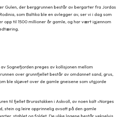
gger Gulen, der berggrunnen består av bergarter fra Jordas
Rodinia, som Baltika ble en avlegger av, ser vi i dag som
 er opp til 1500 millioner år gamle, og har vært igjennom
nedtæring.
n av Sognefjorden preges av kollisjonen mellom
grunnen over grunnfjellet består av omdannet sand, grus,
som ble skjøvet over de gamle gneisene som utgjorde
ren til fjellet Brurastakken i Askvoll, av noen kalt «Norges
, stein og leire opprinnelig avsatt på den gamle
ter, stablet og foldet. De ulike lagene består vekselvis