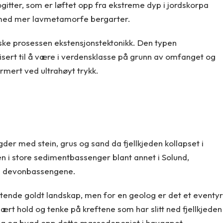
ogitter, som er løftet opp fra ekstreme dyp i jordskorpa
e med mer lavmetamorfe bergarter.
ske prosessen ekstensjonstektonikk. Den typen
risert til å være i verdensklasse på grunn av omfanget og
mert ved ultrahøyt trykk.
r med stein, grus og sand da fjellkjeden kollapset i
en i store sedimentbassenger blant annet i Solund,
de devonbassengene.
atende goldt landskap, men for en geolog er det et eventyr
rt hold og tenke på kreftene som har slitt ned fjellkjeden
lag og bygd opp dette massedeponiet i havgapet.