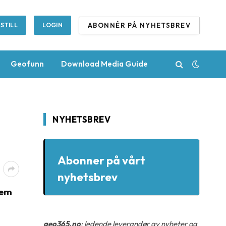
ABONNÉR PÅ NYHETSBREV
STILL
LOGIN
Geofunn
Download Media Guide
NYHETSBREV
Abonner på vårt
nyhetsbrev
fem
geo365.no
: ledende leverandør av nyheter og