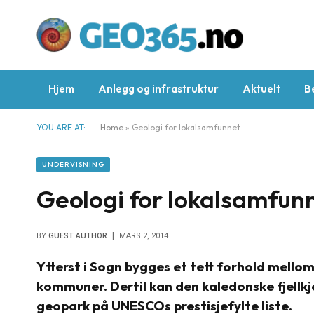
Hjem
Anlegg og infrastruktur
Aktuelt
B
YOU ARE AT:
Home
»
Geologi for lokalsamfunnet
UNDERVISNING
Geologi for lokalsamfun
BY
GUEST AUTHOR
MARS 2, 2014
Ytterst i Sogn bygges et tett forhold mello
kommuner. Dertil kan den kaledonske fjellkj
geopark på UNESCOs prestisjefylte liste.