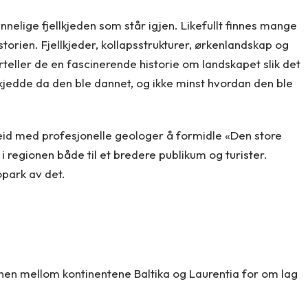
nnelige fjellkjeden som står igjen. Likefullt finnes mange
torien. Fjellkjeder, kollapsstrukturer, ørkenlandskap og
teller de en fascinerende historie om landskapet slik det
skjedde da den ble dannet, og ikke minst hvordan den ble
eid med profesjonelle geologer å formidle «Den store
i regionen både til et bredere publikum og turister.
opark av det.
jonen mellom kontinentene Baltika og Laurentia for om lag