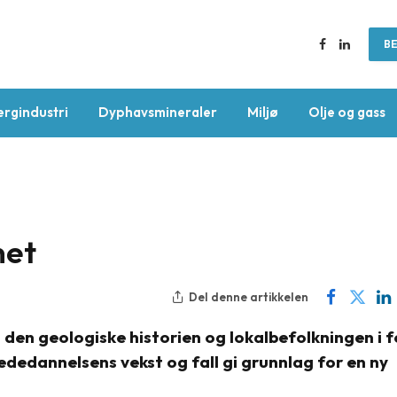
BE
Facebook
LinkedIn
ergindustri
Dyphavsmineraler
Miljø
Olje og gass
net
Del denne artikkelen
m den geologiske historien og lokalbefolkningen i 
ededannelsens vekst og fall gi grunnlag for en ny