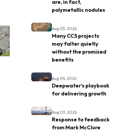
are, in fact,
polymetallic nodules
Aug 05, 2026
Many CCS projects
may falter quietly
without the promised
benefits
Aug 04, 2026
Deepwater’s playbook
for delivering growth
Aug 03, 2026
Response to feedback
from Mark McClure