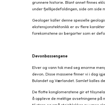
grunnere historie. Blant annet finnes ekl
under fjellkjedefoldingen, side om sid
Geologer kaller denne spesielle geologi
ekstensjonstektonikk er av flere karakte
forekomstene av bergarter som er defor
Devonbassengene
Elver og vann tok med seg enorme mengde
devon. Disse massene finner vi i dag igj
Bulandet og Værlandet. Samlet kalles 
De flotte konglomeratene gir et tilsynel
å oppleve de mektige avsetningene på næ
til store og små steinblokker av ymse s