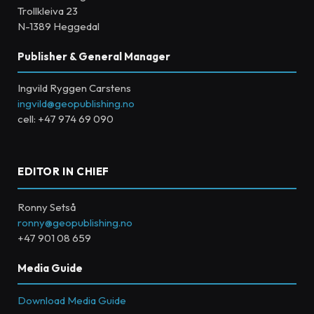
Trollkleiva 23
N-1389 Heggedal
Publisher & General Manager
Ingvild Ryggen Carstens
ingvild@geopublishing.no
cell: +47 974 69 090
EDITOR IN CHIEF
Ronny Setså
ronny@geopublishing.no
+47 901 08 659
Media Guide
Download Media Guide