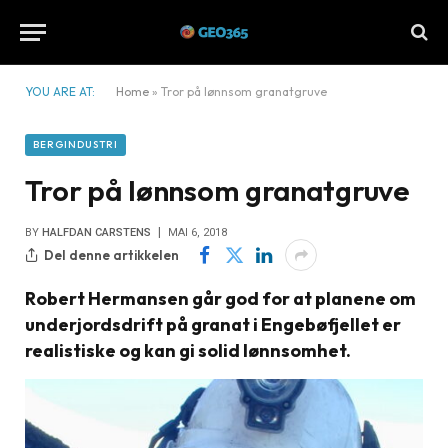
YOU ARE AT:
Home
»
Tror på lønnsom granatgruve
BERGINDUSTRI
Tror på lønnsom granatgruve
BY
HALFDAN CARSTENS
MAI 6, 2018
Del denne artikkelen
Robert Hermansen går god for at planene om
underjordsdrift på granat i Engebøfjellet er
realistiske og kan gi solid lønnsomhet.