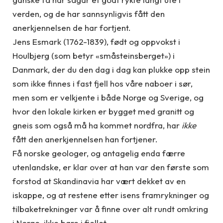
verden, og de har sannsynligvis fått den
anerkjennelsen de har fortjent.
Jens Esmark (1762-1839), født og oppvokst i
Houlbjerg (som betyr «småsteinsberget») i
Danmark, der du den dag i dag kan plukke opp stein
som ikke finnes i fast fjell hos våre naboer i sør,
men som er velkjente i både Norge og Sverige, og
hvor den lokale kirken er bygget med granitt og
gneis som også må ha kommet nordfra, har
ikke
fått den anerkjennelsen han fortjener.
Få norske geologer, og antagelig enda færre
utenlandske, er klar over at han var den første som
forstod at Skandinavia har vært dekket av en
iskappe, og at restene etter isens framrykninger og
tilbaketrekninger var å finne over alt rundt omkring
i Norge, ikke bare i fjellet.