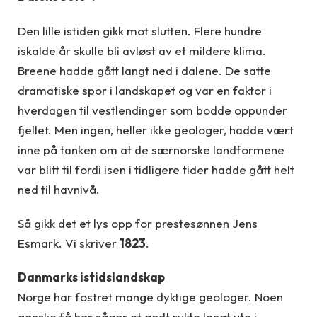
Den lille istiden gikk mot slutten. Flere hundre
iskalde år skulle bli avløst av et mildere klima.
Breene hadde gått langt ned i dalene. De satte
dramatiske spor i landskapet og var en faktor i
hverdagen til vestlendinger som bodde oppunder
fjellet. Men ingen, heller ikke geologer, hadde vært
inne på tanken om at de særnorske landformene
var blitt til fordi isen i tidligere tider hadde gått helt
ned til havnivå.
Så gikk det et lys opp for prestesønnen Jens
Esmark. Vi skriver
1823
.
Danmarks istidslandskap
Norge har fostret mange dyktige geologer. Noen
ganske få har sågar et godt rykte langt ute i