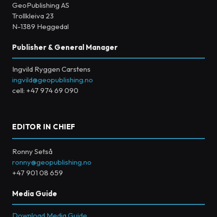
GeoPublishing AS
Trollkleiva 23
N-1389 Heggedal
Publisher & General Manager
Ingvild Ryggen Carstens
ingvild@geopublishing.no
cell: +47 974 69 090
EDITOR IN CHIEF
Ronny Setså
ronny@geopublishing.no
+47 901 08 659
Media Guide
Download Media Guide