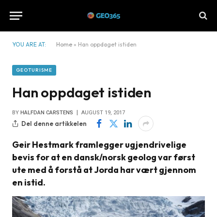
YOU ARE AT:
Home
»
Han oppdaget istiden
GEOTURISME
Han oppdaget istiden
BY
HALFDAN CARSTENS
AUGUST 19, 2017
Del denne artikkelen
Geir Hestmark framlegger ugjendrivelige
bevis for at en dansk/norsk geolog var først
ute med å forstå at Jorda har vært gjennom
en istid.