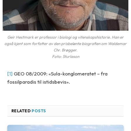
Geir Hestmark er professor i biologi og vitenskapshistorie. Han er
også kjent som forfatter av den prisbelønte biografien om Waldemar
Chr. Brøgger.
Foto: Sturlason
[1]
GEO 08/2009: «Sula-konglomeratet – fra
fossilparadis til istidsbevis».
RELATED
POSTS