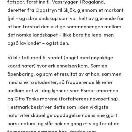
fotspor, først inn til Vassryggen i Rogaland,
deretter fra Oppstryn til Skjåk, gjennom et markant
fjell- og isbrelandskap som var helt av gjørende for
at han forstod den viktige sammenhengen mellom
det norske landskapet – ikke bare fjellene, men
også lavlandet – og Istiden.
Vi blir tatt med til stedet (angitt med nøyaktige
koordinater) hvor erkjennelsen kom. Som en
åpenbaring, og som et resultat av at han, sammen
med sine to studenter, så frapperende likheter
mellom det vi i dag kjenner som Esmarkmorenen
og Otto Tanks morene (forfatterens navnsetting).
Hestmark beskriver dette som «den viktigste
naturvitenskapelige oppdagelse noensinne gjort i
norsk natur», og slår nok en gang et slag for at de
to morenene sammen bør «fredes som