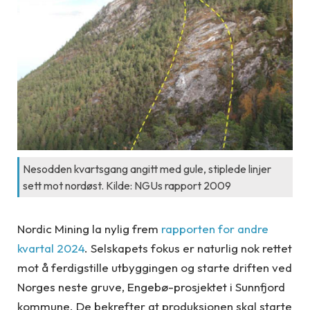
Nesodden kvartsgang angitt med gule, stiplede linjer
sett mot nordøst. Kilde: NGUs rapport 2009
Nordic Mining la nylig frem
rapporten for andre
kvartal 2024
. Selskapets fokus er naturlig nok rettet
mot å ferdigstille utbyggingen og starte driften ved
Norges neste gruve, Engebø-prosjektet i Sunnfjord
kommune. De bekrefter at produksjonen skal starte