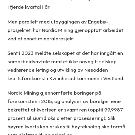
i fjerde kvartal i år.
Men parallelt med utbyggingen av Engebø-
prosjektet, har Nordic Mining gjenopptatt arbeidet
ved et annet mineralprosjekt.
Sent i 2023 meldte selskapet at det har inngått en
samarbeidsavtale med et ikke navngitt selskap
vedrørende leting og utvikling av Nesodden
kvartsforekomst i Kvinnherad kommune i Vestland.
Nordic Mining gjennomførte boringer på
forekomsten i 2015, og analyser av borekjernene
bekreftet at kvartsen er svært ren (opptil 99,9987
prosent silisiumdioksid etter prosessering). Slik
høyren kvarts kan brukes til høyteknologiske formål
som elektronikk og solceller.