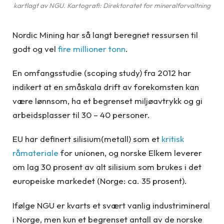
kartlagt av NGU. Kartografi: Direktoratet for mineralforvaltning
Nordic Mining har så langt beregnet ressursen til
godt og vel
fire millioner tonn
.
En omfangsstudie (scoping study) fra 2012 har
indikert at en småskala drift av forekomsten kan
være lønnsom, ha et begrenset miljøavtrykk og gi
arbeidsplasser til 30 – 40 personer.
EU har definert silisium(metall) som et
kritisk
råmateriale
for unionen, og norske Elkem leverer
om lag 30 prosent av alt silisium som brukes i det
europeiske markedet (Norge: ca. 35 prosent).
Ifølge NGU er kvarts et svært vanlig industrimineral
i Norge, men kun et begrenset antall av de norske