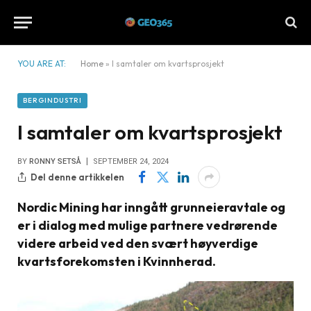
YOU ARE AT:
Home
»
I samtaler om kvartsprosjekt
BERGINDUSTRI
I samtaler om kvartsprosjekt
BY
RONNY SETSÅ
SEPTEMBER 24, 2024
Del denne artikkelen
Nordic Mining har inngått grunneieravtale og
er i dialog med mulige partnere vedrørende
videre arbeid ved den svært høyverdige
kvartsforekomsten i Kvinnherad.