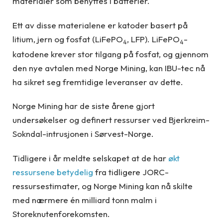
materialer som benyttes i batterier.
Ett av disse materialene er katoder basert på
litium, jern og fosfat (LiFePO
, LFP). LiFePO
-
4
4
katodene krever stor tilgang på fosfat, og gjennom
den nye avtalen med Norge Mining, kan IBU-tec nå
ha sikret seg fremtidige leveranser av dette.
Norge Mining har de siste årene gjort
undersøkelser og definert ressurser ved Bjerkreim-
Sokndal-intrusjonen i Sørvest-Norge.
Tidligere i år meldte selskapet at de har
økt
ressursene betydelig
fra tidligere JORC-
ressursestimater, og Norge Mining kan nå skilte
med nærmere én milliard tonn malm i
Storeknutenforekomsten.