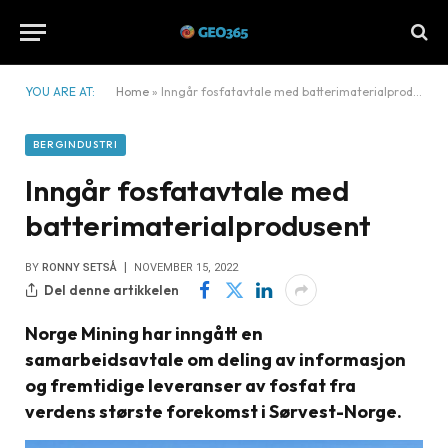
YOU ARE AT:
Home
»
Inngår fosfatavtale med batterimaterialprodusent
BERGINDUSTRI
Inngår fosfatavtale med
batterimaterialprodusent
BY
RONNY SETSÅ
NOVEMBER 15, 2022
Del denne artikkelen
Norge Mining har inngått en
samarbeidsavtale om deling av informasjon
og fremtidige leveranser av fosfat fra
verdens største forekomst i Sørvest-Norge.