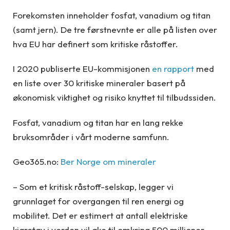
Forekomsten inneholder fosfat, vanadium og titan
(samt jern). De tre førstnevnte er alle på listen over
hva EU har definert som kritiske råstoffer.
I 2020 publiserte EU-kommisjonen
en rapport
med
en liste over 30 kritiske mineraler basert på
økonomisk viktighet og risiko knyttet til tilbudssiden.
Fosfat, vanadium og titan har en lang rekke
bruksområder i vårt moderne samfunn.
Geo365.no:
Ber Norge om mineraler
– Som et kritisk råstoff-selskap, legger vi
grunnlaget for overgangen til ren energi og
mobilitet. Det er estimert at antall elektriske
kjøretøy i verden vil øke til omkring 500 millioner