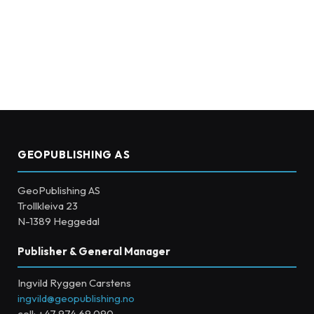
GEOPUBLISHING AS
GeoPublishing AS
Trollkleiva 23
N-1389 Heggedal
Publisher & General Manager
Ingvild Ryggen Carstens
ingvild@geopublishing.no
cell: +47 974 69 090