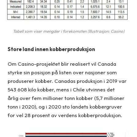
Tabell som viser mengder i forekomsten (Illustrasjon: Casino)
Store land innen kobberproduksjon
Om Casino-prosjektet blir realisert vil Canad
a
styrke sin posisjon på listen over nasjoner som
produserer kobber.
Canadas produksjon i 2019 var
543 608 kilo kobber, mens i
Chile
utvinnes det
årlig
over fem
millioner tonn kobber
(5,7
millioner
tonn
i 2020)
,
og i 2020 sto landets kobbergruver
for vel 28 prosent av verdens kobberproduksj
on.