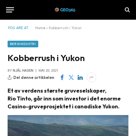
YOU ARE AT:
Home
»
Kobberrush i Yukon
BERGINDUSTRI
Kobberrush i Yukon
BY
NJÅL HAGEN
MAI 20, 2021
Del denne artikkelen
Et av verdens største gruveselskaper,
Rio Tinto, går inn som investor i det enorme
Casino-gruveprosjektet i canadiske Yukon.