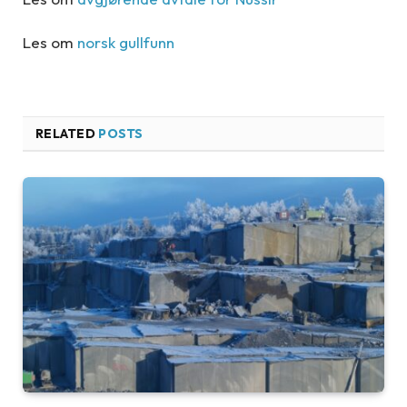
Les om
norsk gullfunn
RELATED
POSTS