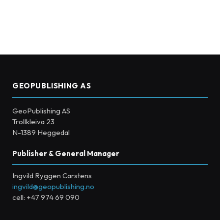
GEOPUBLISHING AS
GeoPublishing AS
Trollkleiva 23
N-1389 Heggedal
Publisher & General Manager
Ingvild Ryggen Carstens
ingvild@geopublishing.no
cell: +47 974 69 090