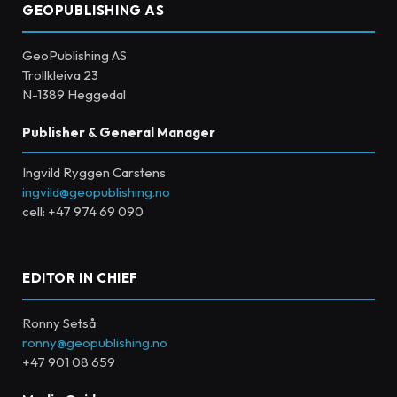
GEOPUBLISHING AS
GeoPublishing AS
Trollkleiva 23
N-1389 Heggedal
Publisher & General Manager
Ingvild Ryggen Carstens
ingvild@geopublishing.no
cell: +47 974 69 090
EDITOR IN CHIEF
Ronny Setså
ronny@geopublishing.no
+47 901 08 659