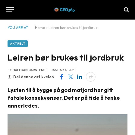
YOU ARE AT:
Home
»
Leiren bør brukes til jordbruk
AKTUELT
Leiren bør brukes til jordbruk
BY
HALFDAN CARSTENS
JANUAR 4, 2021
Del denne artikkelen
Lysten til å bygge på god matjord har gitt
fatale konsekvenser. Det er på tide å tenke
annerledes.