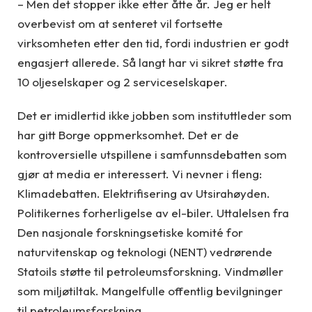
– Men det stopper ikke etter åtte år. Jeg er helt
overbevist om at senteret vil fortsette
virksomheten etter den tid, fordi industrien er godt
engasjert allerede. Så langt har vi sikret støtte fra
10 oljeselskaper og 2 serviceselskaper.
Det er imidlertid ikke jobben som instituttleder som
har gitt Borge oppmerksomhet. Det er de
kontroversielle utspillene i samfunnsdebatten som
gjør at media er interessert. Vi nevner i fleng:
Klimadebatten. Elektrifisering av Utsirahøyden.
Politikernes forherligelse av el-biler. Uttalelsen fra
Den nasjonale forskningsetiske komité for
naturvitenskap og teknologi (NENT) vedrørende
Statoils støtte til petroleumsforskning. Vindmøller
som miljøtiltak. Mangelfulle offentlig bevilgninger
til petroleumsforskning.