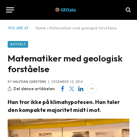
YOU ARE AT:
Home
»
Matematiker med geologisk forståelse
AKTUELT
Matematiker med geologisk
forståelse
BY
HALFDAN CARSTENS
DESEMBER 15, 2014
Del denne artikkelen
Han tror ikke på klimahypotesen. Han taler
den kompakte majoritet midt i mot.