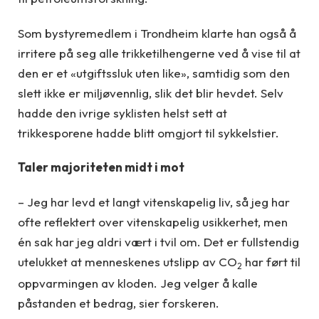
Som bystyremedlem i Trondheim klarte han også å
irritere på seg alle trikketilhengerne ved å vise til at
den er et «utgiftssluk uten like», samtidig som den
slett ikke er miljøvennlig, slik det blir hevdet. Selv
hadde den ivrige syklisten helst sett at
trikkesporene hadde blitt omgjort til sykkelstier.
Taler majoriteten midt i mot
– Jeg har levd et langt vitenskapelig liv, så jeg har
ofte reflektert over vitenskapelig usikkerhet, men
én sak har jeg aldri vært i tvil om. Det er fullstendig
utelukket at menneskenes utslipp av CO
har ført til
2
oppvarmingen av kloden. Jeg velger å kalle
påstanden et bedrag, sier forskeren.