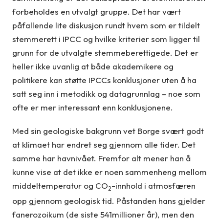
forbeholdes en utvalgt gruppe. Det har vært
påfallende lite diskusjon rundt hvem som er tildelt
stemmerett i IPCC og hvilke kriterier som ligger til
grunn for de utvalgte stemmeberettigede. Det er
heller ikke uvanlig at både akademikere og
politikere kan støtte IPCCs konklusjoner uten å ha
satt seg inn i metodikk og datagrunnlag – noe som
ofte er mer interessant enn konklusjonene.
Med sin geologiske bakgrunn vet Borge svært godt
at klimaet har endret seg gjennom alle tider. Det
samme har havnivået. Fremfor alt mener han å
kunne vise at det ikke er noen sammenheng mellom
middeltemperatur og CO
-innhold i atmosfæren
2
opp gjennom geologisk tid. Påstanden hans gjelder
fanerozoikum (de siste 541millioner år), men den