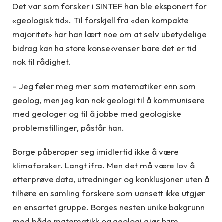
Det var som forsker i SINTEF han ble eksponert for
«geologisk tid». Til forskjell fra «den kompakte
majoritet» har han lært noe om at selv ubetydelige
bidrag kan ha store konsekvenser bare det er tid
nok til rådighet.
– Jeg føler meg mer som matematiker enn som
geolog, men jeg kan nok geologi til å kommunisere
med geologer og til å jobbe med geologiske
problemstillinger, påstår han.
Borge påberoper seg imidlertid ikke å være
klimaforsker. Langt ifra. Men det må være lov å
etterprøve data, utredninger og konklusjoner uten å
tilhøre en samling forskere som uansett ikke utgjør
en ensartet gruppe. Borges nesten unike bakgrunn
med både matematikk og geologi gjør ham