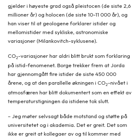
gjelder i høyeste grad også pleistocen (de siste 2,6
millioner år) og holocen (de siste 10-11 000 år), og
han viser til at geologene forklarer istider og
mellomistider med sykliske, astronomiske
variasjoner (Milankovitch-syklusene).
CO
-variasjoner har aldri blitt brukt som forklaring
2
på istid-fenomenet. Borge trekker frem at Jorda
har gjennomgått fire istider de siste 450 000
årene, og at den parallelle økningen i CO
-nivået i
2
atmosfæren har blitt dokumentert som en effekt av
temperaturstigningen da istidene tok slutt.
– Jeg møter selvsagt både motstand og støtte på
universitetet og i akademia. Det er greit. Det som
ikke er greit at kollegaer av og til kommer med