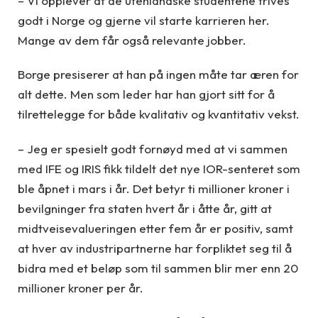
– Vi opplever at de utenlandske studentene trives
godt i Norge og gjerne vil starte karrieren her.
Mange av dem får også relevante jobber.
Borge presiserer at han på ingen måte tar æren for
alt dette. Men som leder har han gjort sitt for å
tilrettelegge for både kvalitativ og kvantitativ vekst.
– Jeg er spesielt godt fornøyd med at vi sammen
med IFE og IRIS fikk tildelt det nye IOR-senteret som
ble åpnet i mars i år. Det betyr ti millioner kroner i
bevilgninger fra staten hvert år i åtte år, gitt at
midtveisevalueringen etter fem år er positiv, samt
at hver av industripartnerne har forpliktet seg til å
bidra med et beløp som til sammen blir mer enn 20
millioner kroner per år.