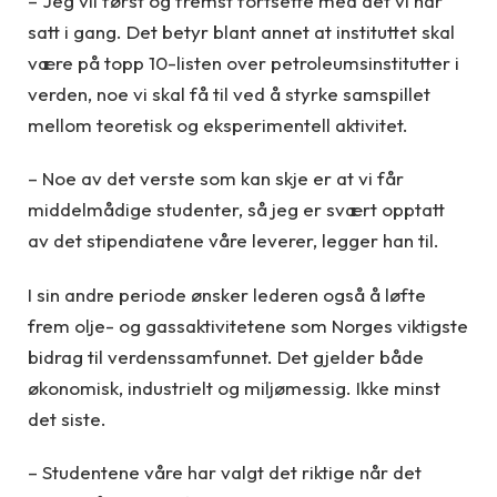
– Jeg vil først og fremst fortsette med det vi har
satt i gang. Det betyr blant annet at instituttet skal
være på topp 10-listen over petroleumsinstitutter i
verden, noe vi skal få til ved å styrke samspillet
mellom teoretisk og eksperimentell aktivitet.
– Noe av det verste som kan skje er at vi får
middelmådige studenter, så jeg er svært opptatt
av det stipendiatene våre leverer, legger han til.
I sin andre periode ønsker lederen også å løfte
frem olje- og gassaktivitetene som Norges viktigste
bidrag til verdenssamfunnet. Det gjelder både
økonomisk, industrielt og miljømessig. Ikke minst
det siste.
– Studentene våre har valgt det riktige når det