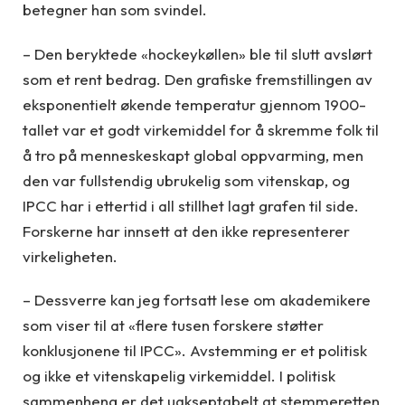
betegner han som svindel.
– Den beryktede «hockeykøllen» ble til slutt avslørt
som et rent bedrag. Den grafiske fremstillingen av
eksponentielt økende temperatur gjennom 1900-
tallet var et godt virkemiddel for å skremme folk til
å tro på menneskeskapt global oppvarming, men
den var fullstendig ubrukelig som vitenskap, og
IPCC har i ettertid i all stillhet lagt grafen til side.
Forskerne har innsett at den ikke representerer
virkeligheten.
– Dessverre kan jeg fortsatt lese om akademikere
som viser til at «flere tusen forskere støtter
konklusjonene til IPCC». Avstemming er et politisk
og ikke et vitenskapelig virkemiddel. I politisk
sammenheng er det uakseptabelt at stemmeretten