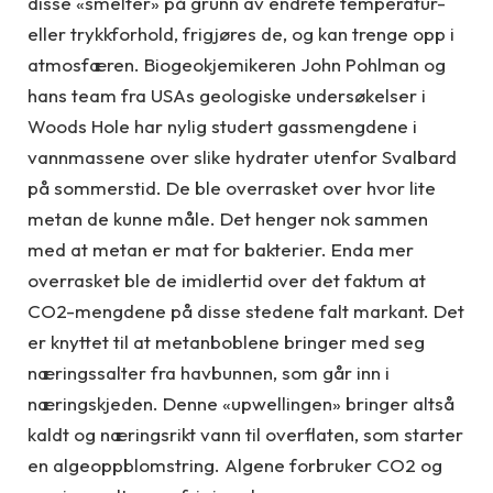
disse «smelter» på grunn av endrete temperatur-
eller trykkforhold, frigjøres de, og kan trenge opp i
atmosfæren. Biogeokjemikeren John Pohlman og
hans team fra USAs geologiske undersøkelser i
Woods Hole har nylig studert gassmengdene i
vannmassene over slike hydrater utenfor Svalbard
på sommerstid. De ble overrasket over hvor lite
metan de kunne måle. Det henger nok sammen
med at metan er mat for bakterier. Enda mer
overrasket ble de imidlertid over det faktum at
CO2-mengdene på disse stedene falt markant. Det
er knyttet til at metanboblene bringer med seg
næringssalter fra havbunnen, som går inn i
næringskjeden. Denne «upwellingen» bringer altså
kaldt og næringsrikt vann til overflaten, som starter
en algeoppblomstring. Algene forbruker CO2 og