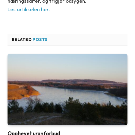
næringssalter, og frigjør oksygen.
Les artikkelen her.
RELATED
POSTS
Opphevet uranforbud