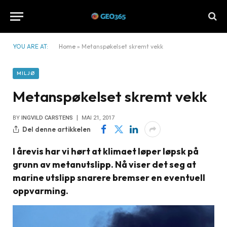
YOU ARE AT:
Home
»
Metanspøkelset skremt vekk
MILJØ
Metanspøkelset skremt vekk
BY
INGVILD CARSTENS
MAI 21, 2017
Del denne artikkelen
I årevis har vi hørt at klimaet løper løpsk på
grunn av metanutslipp. Nå viser det seg at
marine utslipp snarere bremser en eventuell
oppvarming.