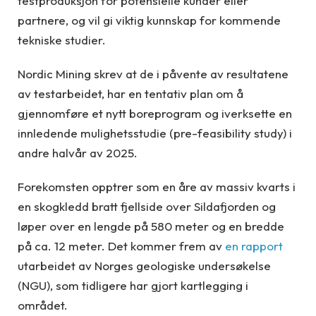
testproduksjon for potensielle kunder eller
partnere, og vil gi viktig kunnskap for kommende
tekniske studier.
Nordic Mining skrev at de i påvente av resultatene
av testarbeidet, har en tentativ plan om å
gjennomføre et nytt boreprogram og iverksette en
innledende mulighetsstudie (pre-feasibility study) i
andre halvår av 2025.
Forekomsten opptrer som en åre av massiv kvarts i
en skogkledd bratt fjellside over Sildafjorden og
løper over en lengde på 580 meter og en bredde
på ca. 12 meter. Det kommer frem av
en rapport
utarbeidet av Norges geologiske undersøkelse
(NGU), som tidligere har gjort kartlegging i
området.