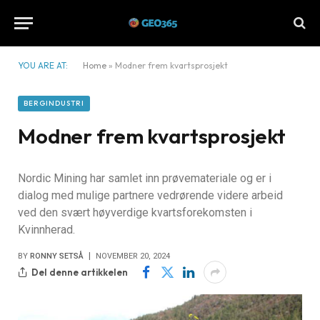
YOU ARE AT:
Home
»
Modner frem kvartsprosjekt
BERGINDUSTRI
Modner frem kvartsprosjekt
Nordic Mining har samlet inn prøvemateriale og er i
dialog med mulige partnere vedrørende videre arbeid
ved den svært høyverdige kvartsforekomsten i
Kvinnherad.
BY
RONNY SETSÅ
NOVEMBER 20, 2024
Del denne artikkelen