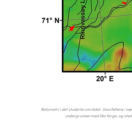
Batymetri i det studerte området. Gassfeltene i n
undergrunnen med lilla farge, og ste