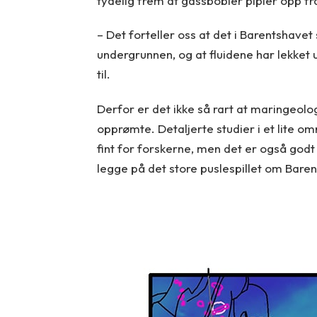
tydelig frem at gassbobler pipler opp f
– Det forteller oss at det i Barentshave
undergrunnen, og at fluidene har lekket 
til.
Derfor er det ikke så rart at maringeol
opprømte. Detaljerte studier i et lite om
fint for forskerne, men det er også godt 
legge på det store puslespillet om Bar