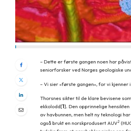
– Dette er første gangen noen har påvis
seniorforsker ved Norges geologiske un
– Vi sier «første gangen», for vi kjenner i
Thorsnes sikter til de klare bevisene s
ekkolodd[
1
]. Den opprinnelige hensikten
av havbunnen, men helt ny teknologi har 
2
også brukt en norskprodusert AUV
(HUG