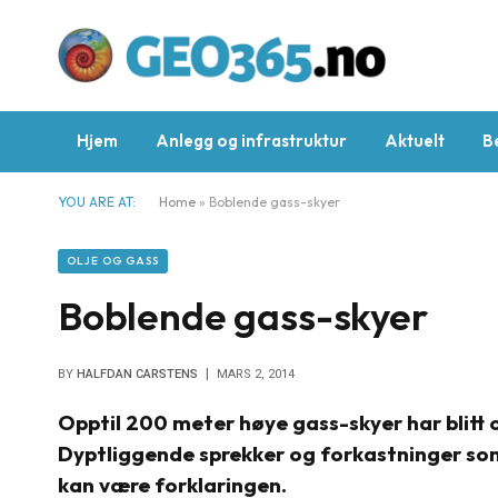
Hjem
Anlegg og infrastruktur
Aktuelt
B
YOU ARE AT:
Home
»
Boblende gass-skyer
OLJE OG GASS
Boblende gass-skyer
BY
HALFDAN CARSTENS
MARS 2, 2014
Opptil 200 meter høye gass-skyer har blit
Dyptliggende sprekker og forkastninger so
kan være forklaringen.