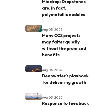
Mic drop: Dropstones
are, in fact,
polymetallic nodules
Aug 05, 2026
Many CCS projects
may falter quietly
without the promised
benefits
Aug 04, 2026
Deepwater’s playbook
for delivering growth
Aug 03, 2026
Response to feedback