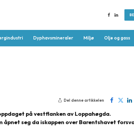
BE
Facebook
LinkedIn
ergindustri
Dyphavsmineraler
Miljø
Olje og gass
Del denne artikkelen
t oppdaget på vestflanken av Loppahøgda.
m åpnet seg da iskappen over Barentshavet forsv