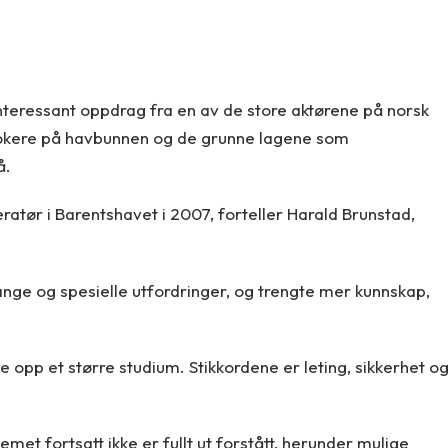
interessant oppdrag fra en av de store aktørene på norsk
i klokere på havbunnen og de grunne lagene som
å.
ratør i Barentshavet i 2007, forteller Harald Brunstad,
ge og spesielle utfordringer, og trengte mer kunnskap,
e opp et større studium. Stikkordene er leting, sikkerhet o
et fortsatt ikke er fullt ut forstått, herunder mulige