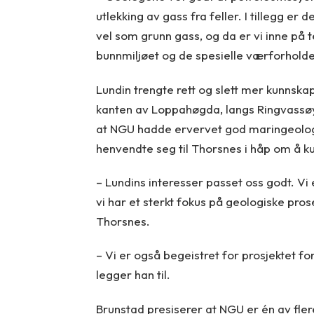
utlekking av gass fra feller. I tillegg e
vel som grunn gass, og da er vi inne på
bunnmiljøet og de spesielle værforholden
Lundin trengte rett og slett mer kunnsk
kanten av Loppahøgda, langs Ringvassø
at NGU hadde ervervet god maringeol
henvendte seg til Thorsnes i håp om å k
– Lundins interesser passet oss godt. Vi 
vi har et sterkt fokus på geologiske pros
Thorsnes.
– Vi er også begeistret for prosjektet f
legger han til.
Brunstad presiserer at NGU er én av fle