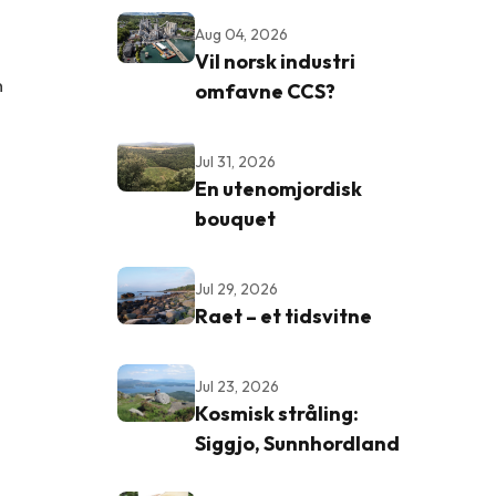
Aug 04, 2026
Vil norsk industri
n
omfavne CCS?
Jul 31, 2026
En utenomjordisk
bouquet
Jul 29, 2026
Raet – et tidsvitne
Jul 23, 2026
Kosmisk stråling:
Siggjo, Sunnhordland