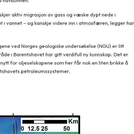
ra havbunnen.
t skjer aktiv migrasjon av gass og væske dypt nede i
ut i vannet – og kanskje videre inn i atmosfæren, legger ha
ogene ved Norges geologiske undersøkelse (NGU) er litt
råde i Barentshavet har gitt verdifull ny kunnskap. Det er
nytt for oljeselskapene som her får nok en liten brikke å
entshavets petroleumssystemer.