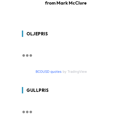
from Mark McClure
OLJEPRIS
BCOUSD quotes
by TradingView
GULLPRIS
g