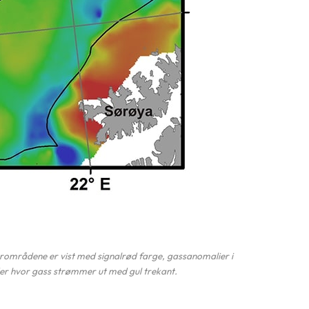
ærområdene er vist med signalrød farge, gassanomalier i
der hvor gass strømmer ut med gul trekant.