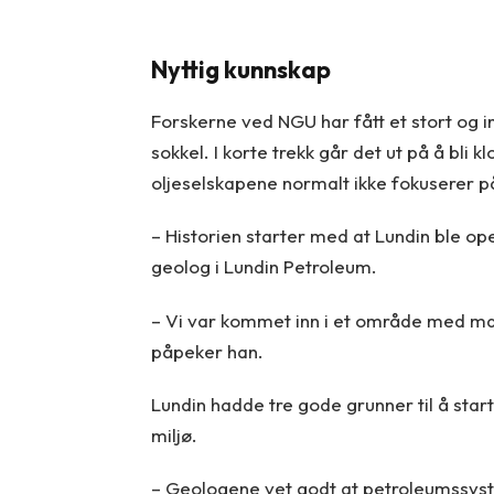
Nyttig kunnskap
Forskerne ved NGU har fått et stort og 
sokkel. I korte trekk går det ut på å bl
oljeselskapene normalt ikke fokuserer p
– Historien starter med at Lundin ble ope
geolog i Lundin Petroleum.
– Vi var kommet inn i et område med man
påpeker han.
Lundin hadde tre gode grunner til å start
miljø.
– Geologene vet godt at petroleumssystem