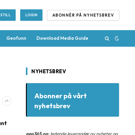
ABONNÉR PÅ NYHETSBREV
STILL
LOGIN
Geofunn
Download Media Guide
NYHETSBREV
Abonner på vårt
nyhetsbrev
ant
geo365.no
: ledende leverandør av nyheter og