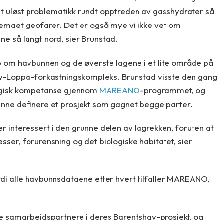
r det uløst problematikk rundt opptreden av gasshydrater så
 temaet geofarer. Det er også mye vi ikke vet om
e så langt nord, sier Brunstad.
ap om havbunnen og de øverste lagene i et lite område på
y-Loppa-forkastningskompleks. Brunstad visste den gang
ogisk kompetanse gjennom
MAREANO
-programmet, og
unne definere et prosjekt som gagnet begge parter.
er interessert i den grunne delen av lagrekken, foruten at
esser, forurensning og det biologiske habitatet, sier
ordi alle havbunnsdataene etter hvert tilfaller MAREANO,
re samarbeidspartnere i deres Barentshav-prosjekt, og