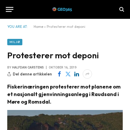
YOU ARE AT:
Home
»
Protesterer mot deponi
MILJØ
Protesterer mot deponi
BY
HALFDAN CARSTENS
OKTOBER 16, 2019
Del denne artikkelen
Fiskerinæringen protesterer mot planene om
et nasjonalt gjenvinningsanlegg i Raudsand i
Møre og Romsdal.