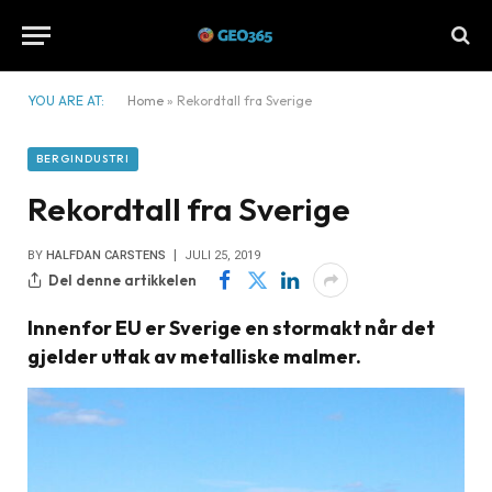
YOU ARE AT:
Home
»
Rekordtall fra Sverige
BERGINDUSTRI
Rekordtall fra Sverige
BY
HALFDAN CARSTENS
JULI 25, 2019
Del denne artikkelen
Innenfor EU er Sverige en stormakt når det
gjelder uttak av metalliske malmer.