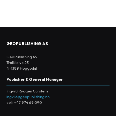
GEOPUBLISHING AS
GeoPublishing AS
Trollkleiva 23
N-1389 Heggedal
Publisher & General Manager
Ingvild Ryggen Carstens
ingvild@geopublishing.no
cell: +47 974 69 090