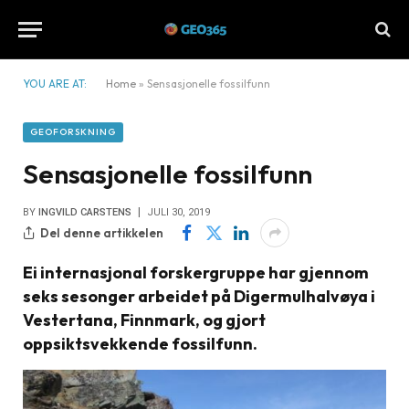
YOU ARE AT:
Home
»
Sensasjonelle fossilfunn
GEOFORSKNING
Sensasjonelle fossilfunn
BY
INGVILD CARSTENS
JULI 30, 2019
Del denne artikkelen
Ei internasjonal forskergruppe har gjennom
seks sesonger arbeidet på Digermulhalvøya i
Vestertana, Finnmark, og gjort
oppsiktsvekkende fossilfunn.