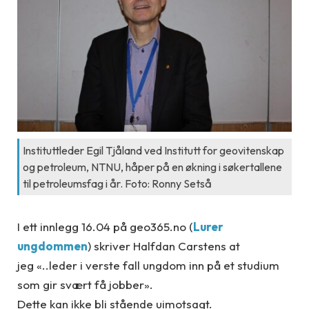
Instituttleder Egil Tjåland ved Institutt for geovitenskap
og petroleum, NTNU, håper på en økning i søkertallene
til petroleumsfag i år. Foto: Ronny Setså
I ett innlegg 16.04 på geo365.no (
Lurer
ungdommen
) skriver Halfdan Carstens at
jeg «..leder i verste fall ungdom inn på et studium
som gir svært få jobber».
Dette kan ikke bli stående uimotsagt.