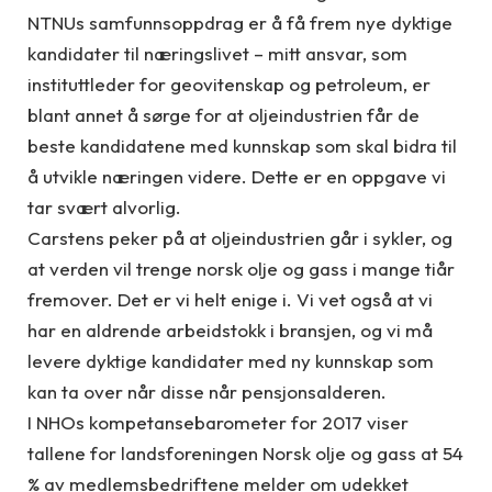
NTNUs samfunnsoppdrag er å få frem nye dyktige
kandidater til næringslivet – mitt ansvar, som
instituttleder for geovitenskap og petroleum, er
blant annet å sørge for at oljeindustrien får de
beste kandidatene med kunnskap som skal bidra til
å utvikle næringen videre. Dette er en oppgave vi
tar svært alvorlig.
Carstens peker på at oljeindustrien går i sykler, og
at verden vil trenge norsk olje og gass i mange tiår
fremover. Det er vi helt enige i. Vi vet også at vi
har en aldrende arbeidstokk i bransjen, og vi må
levere dyktige kandidater med ny kunnskap som
kan ta over når disse når pensjonsalderen.
I NHOs kompetansebarometer for 2017 viser
tallene for landsforeningen Norsk olje og gass at 54
% av medlemsbedriftene melder om udekket