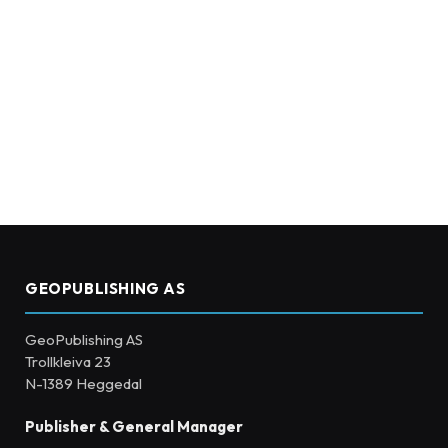
GEOPUBLISHING AS
GeoPublishing AS
Trollkleiva 23
N-1389 Heggedal
Publisher & General Manager