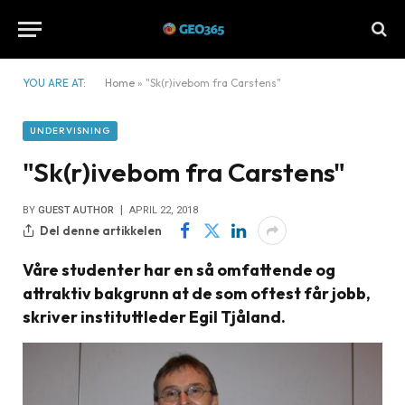
YOU ARE AT:
Home
»
"Sk(r)ivebom fra Carstens"
UNDERVISNING
"Sk(r)ivebom fra Carstens"
BY
GUEST AUTHOR
APRIL 22, 2018
Del denne artikkelen
Våre studenter har en så omfattende og
attraktiv bakgrunn at de som oftest får jobb,
skriver instituttleder Egil Tjåland.