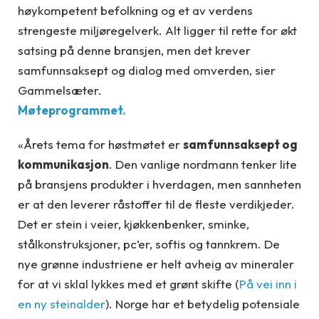
høykompetent befolkning og et av verdens
strengeste miljøregelverk. Alt ligger til rette for økt
satsing på denne bransjen, men det krever
samfunnsaksept og dialog med omverden, sier
Gammelsæter.
Møteprogrammet.
«Årets tema for høstmøtet er
samfunnsaksept og
kommunikasjon
. Den vanlige nordmann tenker lite
på bransjens produkter i hverdagen, men sannheten
er at den leverer råstoffer til de fleste verdikjeder.
Det er stein i veier, kjøkkenbenker, sminke,
stålkonstruksjoner, pc’er, softis og tannkrem. De
nye grønne industriene er helt avheig av mineraler
for at vi sklal lykkes med et grønt skifte (
På vei inn i
en ny steinalder
). Norge har et betydelig potensiale