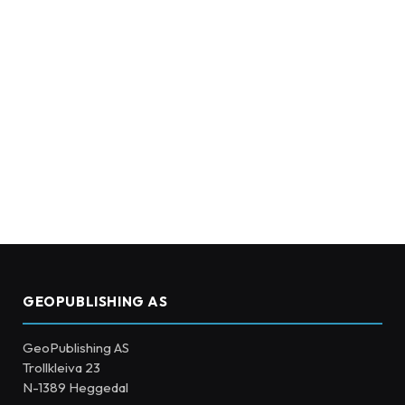
GEOPUBLISHING AS
GeoPublishing AS
Trollkleiva 23
N-1389 Heggedal