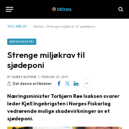
YOU ARE AT:
Home
»
Strenge miljøkrav til sjødeponi
BERGINDUSTRI
Strenge miljøkrav til
sjødeponi
BY
GUEST AUTHOR
FEBRUAR 23, 2019
Del denne artikkelen
Næringsminister Torbjørn Røe Isaksen svarer
leder Kjell Ingebrigsten i Norges Fiskarlag
vedrørende mulige skadevirkninger av et
sjødeponi.