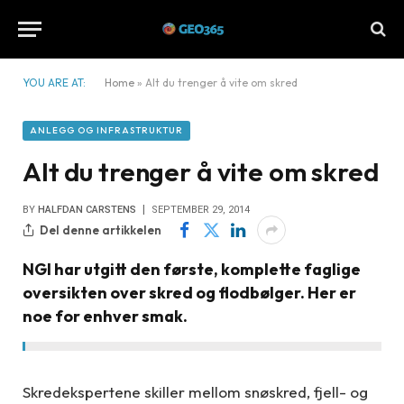
YOU ARE AT:
Home
»
Alt du trenger å vite om skred
ANLEGG OG INFRASTRUKTUR
Alt du trenger å vite om skred
BY
HALFDAN CARSTENS
SEPTEMBER 29, 2014
Del denne artikkelen
NGI har utgitt den første, komplette faglige
oversikten over skred og flodbølger. Her er
noe for enhver smak.
Skredekspertene skiller mellom snøskred, fjell- og