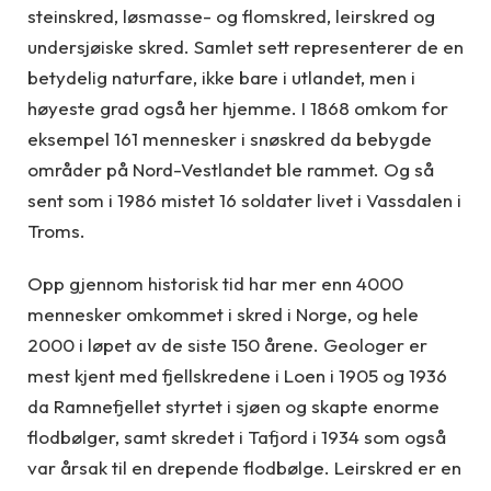
steinskred, løsmasse- og flomskred, leirskred og
undersjøiske skred. Samlet sett representerer de en
betydelig naturfare, ikke bare i utlandet, men i
høyeste grad også her hjemme. I 1868 omkom for
eksempel 161 mennesker i snøskred da bebygde
områder på Nord-Vestlandet ble rammet. Og så
sent som i 1986 mistet 16 soldater livet i Vassdalen i
Troms.
Opp gjennom historisk tid har mer enn 4000
mennesker omkommet i skred i Norge, og hele
2000 i løpet av de siste 150 årene. Geologer er
mest kjent med fjellskredene i Loen i 1905 og 1936
da Ramnefjellet styrtet i sjøen og skapte enorme
flodbølger, samt skredet i Tafjord i 1934 som også
var årsak til en drepende flodbølge. Leirskred er en