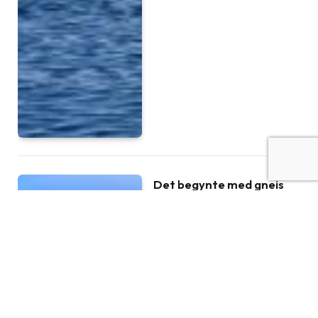
Det begynte med gneis
BY
HALFDAN CARSTENS
MAI 3, 2024