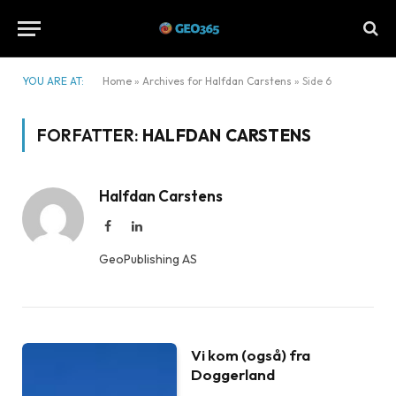
YOU ARE AT:
Home
»
Archives for Halfdan Carstens
»
Side 6
FORFATTER:
HALFDAN CARSTENS
Halfdan Carstens
Facebook
LinkedIn
GeoPublishing AS
Vi kom (også) fra
Doggerland