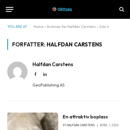
YOU ARE AT:
Home
»
Archives for Halfdan Carstens
»
Side 4
FORFATTER:
HALFDAN CARSTENS
Halfdan Carstens
Facebook
LinkedIn
GeoPublishing AS
En attraktiv boplass
BY
HALFDAN CARSTENS
APRIL 1, 2026