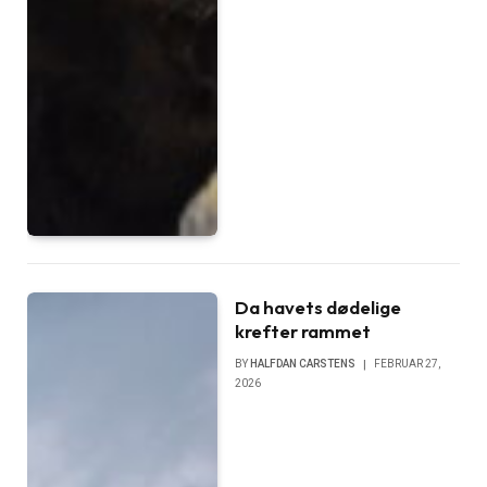
Da havets dødelige
krefter rammet
BY
HALFDAN CARSTENS
FEBRUAR 27,
2026