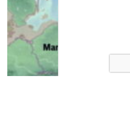
Previous
Next
…
1
2
3
4
5
6
194