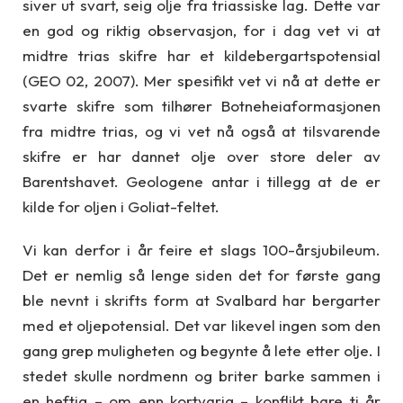
siver ut svart, seig olje fra triassiske lag. Dette var
en god og riktig observasjon, for i dag vet vi at
midtre trias skifre har et kildebergartspotensial
(GEO 02, 2007). Mer spesifikt vet vi nå at dette er
svarte skifre som tilhører Botneheiaformasjonen
fra midtre trias, og vi vet nå også at tilsvarende
skifre er har dannet olje over store deler av
Barentshavet. Geologene antar i tillegg at de er
kilde for oljen i Goliat-feltet.
Vi kan derfor i år feire et slags 100-årsjubileum.
Det er nemlig så lenge siden det for første gang
ble nevnt i skrifts form at Svalbard har bergarter
med et oljepotensial. Det var likevel ingen som den
gang grep muligheten og begynte å lete etter olje. I
stedet skulle nordmenn og briter barke sammen i
en heftig – om enn kortvarig – konflikt bare ti år