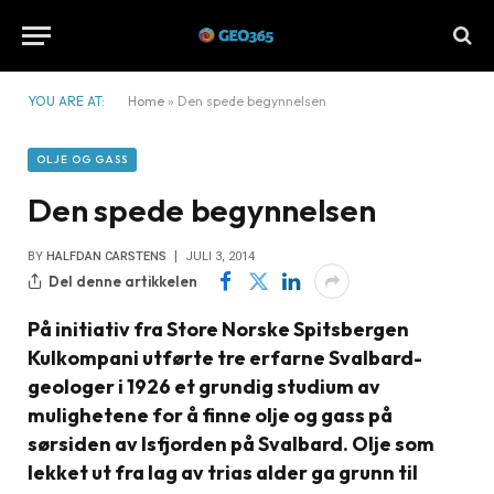
YOU ARE AT:
Home
»
Den spede begynnelsen
OLJE OG GASS
Den spede begynnelsen
BY
HALFDAN CARSTENS
JULI 3, 2014
Del denne artikkelen
På initiativ fra Store Norske Spitsbergen
Kulkompani utførte tre erfarne Svalbard-
geologer i 1926 et grundig studium av
mulighetene for å finne olje og gass på
sørsiden av Isfjorden på Svalbard. Olje som
lekket ut fra lag av trias alder ga grunn til