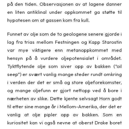
på den tiden. Observasjonen av at lagene danner
en liten antiklinal under oppkommet ga støtte til
hypotesen om at gassen kom fra kull.
Funnet av olje som de to geologene senere gjorde i
lag fra trias mellom Festningen og Kapp Starostin
var mye viktigere enn metanoppkommet med
hensyn på å vurdere oljepotensialet i området.
Tyktflytende olje som siver opp av bakken (”oil
seep”) er svært vanlig mange steder rundt omkring
i verden der det er små og store oljeforekomster,
og mange oljefunn er gjort nettopp ved å bore i
nærheten av slike. Dette kjente selvsagt Horn godt
til etter sine mange år i Mellom-Amerika, der det er
vanlig at olje pipler opp av bakken. Som en
kuriositet kan vi også nevne at oberst Drake boret