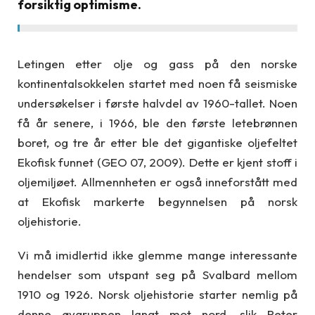
forsiktig optimisme.
Letingen etter olje og gass på den norske
kontinentalsokkelen startet med noen få seismiske
undersøkelser i første halvdel av 1960-tallet. Noen
få år senere, i 1966, ble den første letebrønnen
boret, og tre år etter ble det gigantiske oljefeltet
Ekofisk funnet (GEO 07, 2009). Dette er kjent stoff i
oljemiljøet. Allmennheten er også inneforstått med
at Ekofisk markerte begynnelsen på norsk
oljehistorie.
Vi må imidlertid ikke glemme mange interessante
hendelser som utspant seg på Svalbard mellom
1910 og 1926. Norsk oljehistorie starter nemlig på
denne øygruppen langt mot nord, slik Peter