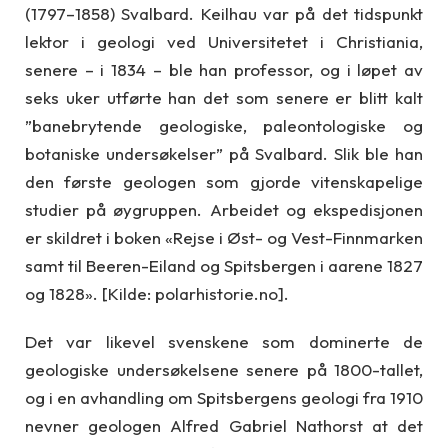
(1797–1858) Svalbard. Keilhau var på det tidspunkt
lektor i geologi ved Universitetet i Christiania,
senere – i 1834 – ble han professor, og i løpet av
seks uker utførte han det som senere er blitt kalt
”banebrytende geologiske, paleontologiske og
botaniske undersøkelser” på Svalbard. Slik ble han
den første geologen som gjorde vitenskapelige
studier på øygruppen. Arbeidet og ekspedisjonen
er skildret i boken «Rejse i Øst- og Vest-Finnmarken
samt til Beeren-Eiland og Spitsbergen i aarene 1827
og 1828». [Kilde: polarhistorie.no].
Det var likevel svenskene som dominerte de
geologiske undersøkelsene senere på 1800-tallet,
og i en avhandling om Spitsbergens geologi fra 1910
nevner geologen Alfred Gabriel Nathorst at det