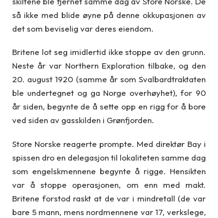
skiltene ble fjernet samme dag av Store Norske. De
så ikke med blide øyne på denne okkupasjonen av
det som beviselig var deres eiendom.
Britene lot seg imidlertid ikke stoppe av den grunn.
Neste år var Northern Exploration tilbake, og den
20. august 1920 (samme år som Svalbardtraktaten
ble undertegnet og ga Norge overhøyhet), for 90
år siden, begynte de å sette opp en rigg for å bore
ved siden av gasskilden i Grønfjorden.
Store Norske reagerte prompte. Med direktør Bay i
spissen dro en delegasjon til lokaliteten samme dag
som engelskmennene begynte å rigge. Hensikten
var å stoppe operasjonen, om enn med makt.
Britene forstod raskt at de var i mindretall (de var
bare 5 mann, mens nordmennene var 17, verkslege,