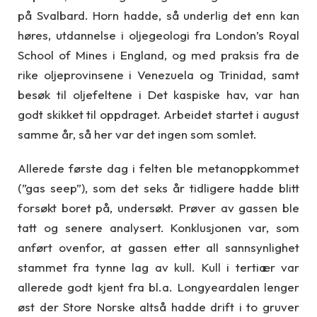
på Svalbard. Horn hadde, så underlig det enn kan
høres, utdannelse i oljegeologi fra London’s Royal
School of Mines i England, og med praksis fra de
rike oljeprovinsene i Venezuela og Trinidad, samt
besøk til oljefeltene i Det kaspiske hav, var han
godt skikket til oppdraget. Arbeidet startet i august
samme år, så her var det ingen som somlet.
Allerede første dag i felten ble metanoppkommet
(”gas seep”), som det seks år tidligere hadde blitt
forsøkt boret på, undersøkt. Prøver av gassen ble
tatt og senere analysert. Konklusjonen var, som
anført ovenfor, at gassen etter all sannsynlighet
stammet fra tynne lag av kull. Kull i tertiær var
allerede godt kjent fra bl.a. Longyeardalen lenger
øst der Store Norske altså hadde drift i to gruver