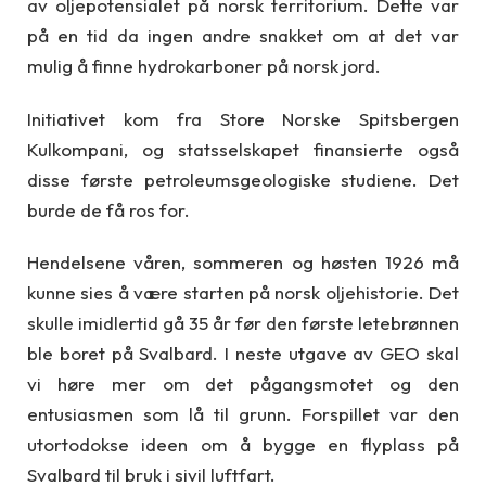
av oljepotensialet på norsk territorium. Dette var
på en tid da ingen andre snakket om at det var
mulig å finne hydrokarboner på norsk jord.
Initiativet kom fra Store Norske Spitsbergen
Kulkompani, og statsselskapet finansierte også
disse første petroleumsgeologiske studiene. Det
burde de få ros for.
Hendelsene våren, sommeren og høsten 1926 må
kunne sies å være starten på norsk oljehistorie. Det
skulle imidlertid gå 35 år før den første letebrønnen
ble boret på Svalbard. I neste utgave av GEO skal
vi høre mer om det pågangsmotet og den
entusiasmen som lå til grunn. Forspillet var den
utortodokse ideen om å bygge en flyplass på
Svalbard til bruk i sivil luftfart.