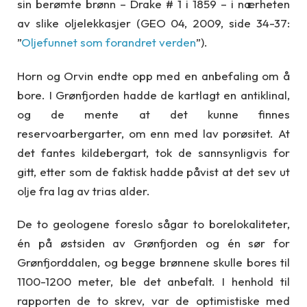
sin berømte brønn – Drake # 1 i 1859 – i nærheten
av slike oljelekkasjer (GEO 04, 2009, side 34-37:
”
Oljefunnet som forandret verden
”).
Horn og Orvin endte opp med en anbefaling om å
bore. I Grønfjorden hadde de kartlagt en antiklinal,
og de mente at det kunne finnes
reservoarbergarter, om enn med lav porøsitet. At
det fantes kildebergart, tok de sannsynligvis for
gitt, etter som de faktisk hadde påvist at det sev ut
olje fra lag av trias alder.
De to geologene foreslo sågar to borelokaliteter,
én på østsiden av Grønfjorden og én sør for
Grønfjorddalen, og begge brønnene skulle bores til
1100-1200 meter, ble det anbefalt. I henhold til
rapporten de to skrev, var de optimistiske med