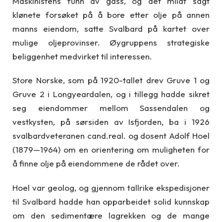
Maskinistens funn av gass, og det mildt sagt
klønete forsøket på å bore etter olje på annen
manns eiendom, satte Svalbard på kartet over
mulige oljeprovinser. Øygruppens strategiske
beliggenhet medvirket til interessen.
Store Norske, som på 1920-tallet drev Gruve 1 og
Gruve 2 i Longyeardalen, og i tillegg hadde sikret
seg eiendommer mellom Sassendalen og
vestkysten, på sørsiden av Isfjorden, ba i 1926
svalbardveteranen cand.real. og dosent Adolf Hoel
(1879—1964) om en orientering om muligheten for
å finne olje på eiendommene de rådet over.
Hoel var geolog, og gjennom tallrike ekspedisjoner
til Svalbard hadde han opparbeidet solid kunnskap
om den sedimentære lagrekken og de mange