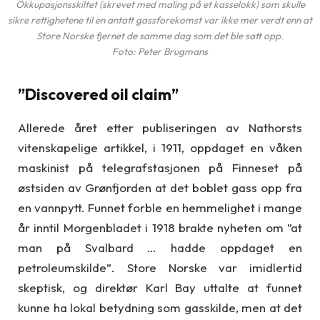
Okkupasjonsskiltet (skrevet med maling på et kasselokk) som skulle
sikre rettighetene til en antatt gassforekomst var ikke mer verdt enn at
Store Norske fjernet de samme dag som det ble satt opp.
Foto: Peter Brugmans
”Discovered oil claim”
Allerede året etter publiseringen av Nathorsts
vitenskapelige artikkel, i 1911, oppdaget en våken
maskinist på telegrafstasjonen på Finneset på
østsiden av Grønfjorden at det boblet gass opp fra
en vannpytt. Funnet forble en hemmelighet i mange
år inntil Morgenbladet i 1918 brakte nyheten om ”at
man på Svalbard … hadde oppdaget en
petroleumskilde”. Store Norske var imidlertid
skeptisk, og direktør Karl Bay uttalte at funnet
kunne ha lokal betydning som gasskilde, men at det