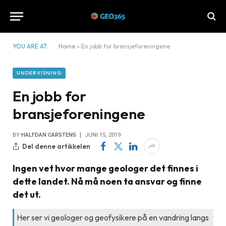
YOU ARE AT:
Home
»
En jobb for bransjeforeningene
UNDERVISNING
En jobb for
bransjeforeningene
BY
HALFDAN CARSTENS
JUNI 15, 2019
Del denne artikkelen
Ingen vet hvor mange geologer det finnes i
dette landet. Nå må noen ta ansvar og finne
det ut.
Her ser vi geologer og geofysikere på en vandring langs