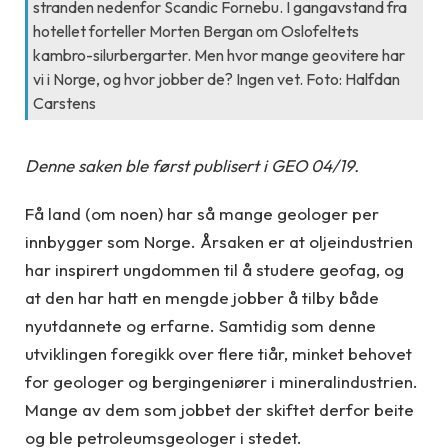
stranden nedenfor Scandic Fornebu. I gangavstand fra
hotellet forteller Morten Bergan om Oslofeltets
kambro-silurbergarter. Men hvor mange geovitere har
vi i Norge, og hvor jobber de? Ingen vet. Foto: Halfdan
Carstens
Denne saken ble først publisert i GEO 04/19.
Få land (om noen) har så mange geologer per
innbygger som Norge. Årsaken er at oljeindustrien
har inspirert ungdommen til å studere geofag, og
at den har hatt en mengde jobber å tilby både
nyutdannete og erfarne. Samtidig som denne
utviklingen foregikk over flere tiår, minket behovet
for geologer og bergingeniører i mineralindustrien.
Mange av dem som jobbet der skiftet derfor beite
og ble petroleumsgeologer i stedet.