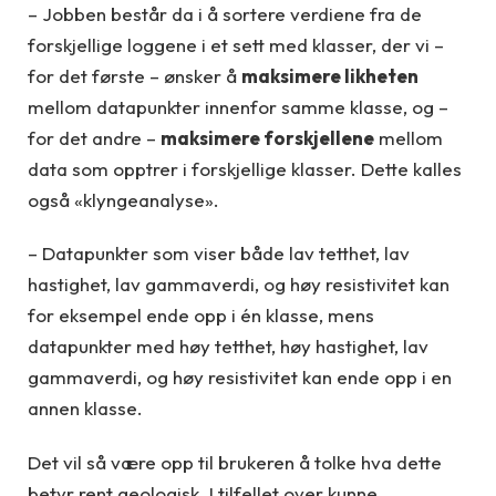
– Jobben består da i å sortere verdiene fra de
forskjellige loggene i et sett med klasser, der vi –
for det første – ønsker å
maksimere likheten
mellom datapunkter innenfor samme klasse, og –
for det andre –
maksimere forskjellene
mellom
data som opptrer i forskjellige klasser. Dette kalles
også «klyngeanalyse».
– Datapunkter som viser både lav tetthet, lav
hastighet, lav gammaverdi, og høy resistivitet kan
for eksempel ende opp i én klasse, mens
datapunkter med høy tetthet, høy hastighet, lav
gammaverdi, og høy resistivitet kan ende opp i en
annen klasse.
Det vil så være opp til brukeren å tolke hva dette
betyr rent geologisk. I tilfellet over kunne