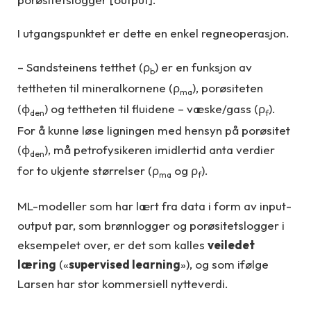
I utgangspunktet er dette en enkel regneoperasjon.
– Sandsteinens tetthet (ρ
) er en funksjon av
b
tettheten til mineralkornene (ρ
), porøsiteten
ma
(ϕ
) og tettheten til fluidene – væske/gass (ρ
).
den
f
For å kunne løse ligningen med hensyn på porøsitet
(ϕ
), må petrofysikeren imidlertid anta verdier
den
for to ukjente størrelser (ρ
og ρ
).
ma
f
ML-modeller som har lært fra data i form av input-
output par, som brønnlogger og porøsitetslogger i
eksempelet over, er det som kalles
veiledet
læring
(«
supervised learning
»), og som ifølge
Larsen har stor kommersiell nytteverdi.