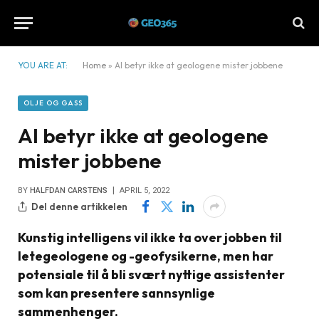
YOU ARE AT:
Home
»
AI betyr ikke at geologene mister jobbene
OLJE OG GASS
AI betyr ikke at geologene
mister jobbene
BY
HALFDAN CARSTENS
APRIL 5, 2022
Del denne artikkelen
Kunstig intelligens vil ikke ta over jobben til
letegeologene og -geofysikerne, men har
potensiale til å bli svært nyttige assistenter
som kan presentere sannsynlige
sammenhenger.