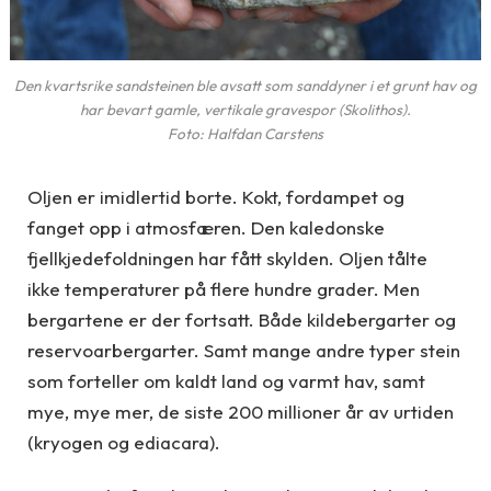
Den kvartsrike sandsteinen ble avsatt som sanddyner i et grunt hav og
har bevart gamle, vertikale gravespor (Skolithos).
Foto: Halfdan Carstens
Oljen er imidlertid borte. Kokt, fordampet og
fanget opp i atmosfæren. Den kaledonske
fjellkjedefoldningen har fått skylden. Oljen tålte
ikke temperaturer på flere hundre grader. Men
bergartene er der fortsatt. Både kildebergarter og
reservoarbergarter. Samt mange andre typer stein
som forteller om kaldt land og varmt hav, samt
mye, mye mer, de siste 200 millioner år av urtiden
(kryogen og ediacara).