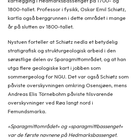
kartlegging i Hedmarksbassenget på 1700- og
1800-tallet. Professor i fysikk, Oskar Emil Schiøtz,
kartla også berggrunnen i dette området i mange
år på slutten av 1800-tallet.
Nystuen forteller at Schiøtz nedla et betydelig
stratigrafisk og strukturgeologisk arbeid i den
sørøstlige delen av Sparagmittområdet, og at han
utga flere geologiske kart i jobben som
sommergeolog for NGU. Det var også Schiøtz som
påviste overskyvningen omkring Osensjøen, mens
Andreas Elis Törnebohm påviste tilsvarende
overskyvninger ved Røa langt nord i
Femundsmarka.
«Sparagmittområdet» og «sparagmittbassenget»
var de første navnene på Hedmarksbassenget.