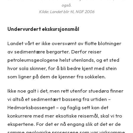
også.
Kilde: Landet blir til, NGF 2006
Undervurdert ekskursjonsmål
Landet vårt er ikke oversvømt av flotte blotninger
av sedimentære bergarter. Derfor reiser
petroleumsgeologene helst utenlands, og et sted
hvor sola skinner, for å bli bedre kjent med stein
som ligner på dem de kjenner fra sokkelen.
Ikke noe galt i det, men rett utenfor stuedøra finner
vi altså et sedimentært basseng fra urtiden –
Hedmarksbassenget – og faglig sett kan det
konkurrere med mer eksotiske reisemål, skal vi tro
ekspertene. For det er nå engang slik at det er de
samme geologiske prosessene som var virksomme