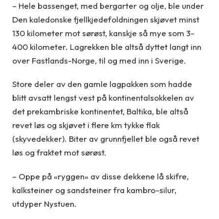
– Hele bassenget, med bergarter og olje, ble under
Den kaledonske fjellkjedefoldningen skjøvet minst
130 kilometer mot sørøst, kanskje så mye som 3-
400 kilometer. Lagrekken ble altså dyttet langt inn
over Fastlands-Norge, til og med inn i Sverige.
Store deler av den gamle lagpakken som hadde
blitt avsatt lengst vest på kontinentalsokkelen av
det prekambriske kontinentet, Baltika, ble altså
revet løs og skjøvet i flere km tykke flak
(skyvedekker). Biter av grunnfjellet ble også revet
løs og fraktet mot sørøst.
– Oppe på «ryggen» av disse dekkene lå skifre,
kalksteiner og sandsteiner fra kambro-silur,
utdyper Nystuen.