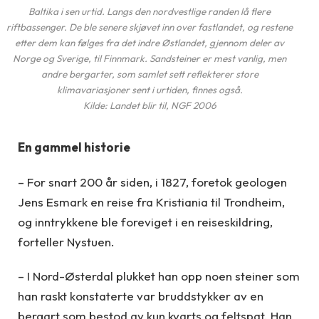
Baltika i sen urtid. Langs den nordvestlige randen lå flere
riftbassenger. De ble senere skjøvet inn over fastlandet, og restene
etter dem kan følges fra det indre Østlandet, gjennom deler av
Norge og Sverige, til Finnmark. Sandsteiner er mest vanlig, men
andre bergarter, som samlet sett reflekterer store
klimavariasjoner sent i urtiden, finnes også.
Kilde: Landet blir til, NGF 2006
En gammel historie
– For snart 200 år siden, i 1827, foretok geologen
Jens Esmark en reise fra Kristiania til Trondheim,
og inntrykkene ble foreviget i en reiseskildring,
forteller Nystuen.
– I Nord-Østerdal plukket han opp noen steiner som
han raskt konstaterte var bruddstykker av en
bergart som bestod av kun kvarts og feltspat. Han