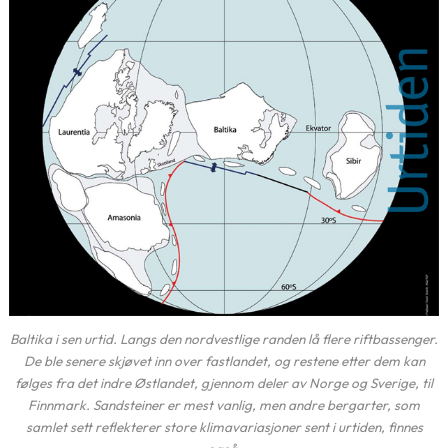
Baltika i sen urtid. Langs den nordvestlige randen lå flere riftbassenger.
De ble senere skjøvet inn over fastlandet, og restene etter dem kan
følges fra det indre Østlandet, gjennom deler av Norge og Sverige, til
Finnmark. Sandsteiner er mest vanlig, men andre bergarter, som
samlet sett reflekterer store klimavariasjoner sent i urtiden, finnes