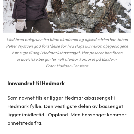
Med bred bakgrunn fra både akademia og oljeindustrien har Johan
Petter Nystuen god forståelse for hva slags kunnskap oljegeologene
bør suge til seg i Hedmarksbassenget. Her poserer han foran
ordoviciske bergarter rett utenfor kontoret på Blindern.
Foto: Halfdan Carstens
Innvandret til Hedmark
Som navnet tilsier ligger Hedmarksbassenget i
Hedmark fylke. Den vestligste delen av bassenget
ligger imidlertid i Oppland. Men bassenget kommer
annetsteds fra.