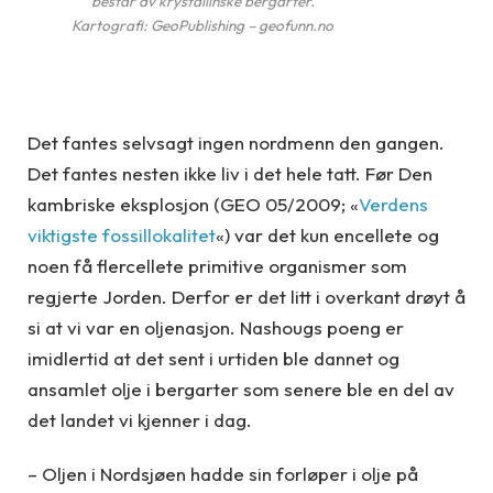
består av krystallinske bergarter.
Kartografi: GeoPublishing – geofunn.no
Det fantes selvsagt ingen nordmenn den gangen.
Det fantes nesten ikke liv i det hele tatt. Før Den
kambriske eksplosjon (GEO 05/2009; «
Verdens
viktigste fossillokalitet
«) var det kun encellete og
noen få flercellete primitive organismer som
regjerte Jorden. Derfor er det litt i overkant drøyt å
si at vi var en oljenasjon. Nashougs poeng er
imidlertid at det sent i urtiden ble dannet og
ansamlet olje i bergarter som senere ble en del av
det landet vi kjenner i dag.
– Oljen i Nordsjøen hadde sin forløper i olje på