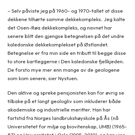
– Selv påviste jeg på 1960- og 1970-tallet at disse
dekkene tilhørte samme dekkekompleks. Jeg kalte
det Osen-Røa dekkekompleks, og navnet har
senere blitt den gjengse betegnelsen på det undre
kaledonske dekkekomplekset på Østlandet.
Betegnelse er fra min side en tributt til begge disse
to store kartleggerne i Den kaledonske fjellkjeden.
De forsto mye mer enn mange av de geologene
som kom senere, sier Nystuen.
Den aktive og spreke pensjonisten kan for øvrig se
tilbake på et langt geologliv som inkluderer både
akademiske og industrielle meritter. Han har
fartstid fra Norges landbrukshøyskole på Ås (nå
Universitetet for miljø og biovitenskap, UMB) (1965-
87) og Universitetet i Oslo (1995-2010), og kan vise