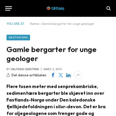
YOU ARE AT:
Home
»
Gamle bergarter for unge geologer
GEOTURISME
Gamle bergarter for unge
geologer
BY
HALFDAN CARSTENS
MARS 2, 2014
Del denne artikkelen
Flere tusen meter med senprekambriske,
sedimentære bergarter ble skjøvet inn over
Fastlands-Norge under Den kaledonske
fjellkjedefoldningen i silur-devon. Det er bra
for oljegeologene som trenger gode og