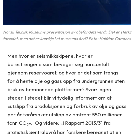
Norsk Teknisk Museums presentasjon av oljefondets verdi. Det er sterkt
foreldet, men det er kanskje i et museums ånd? Foto: Halfdan Carstens
Men hvor er seismikkskipene, hvor er
borestrengene som beveger seg horisontalt
gjennom reservoaret, og hvor er det som trengs
for å hente olje og gass opp fra undergrunnen uten
bruk av bemannede plattformer? Svar: ingen
steder. I stedet blir vi tydelig informert om at
«utslipp fra produksjonen og forbruk av olje og gass
per år forårsaker utslipp av omtrent 550 millioner
tonn CO
». Og videre: «I Rapport 2013/31 fra
2
Statistisk Sentralbyrå har forskere beregnet at en