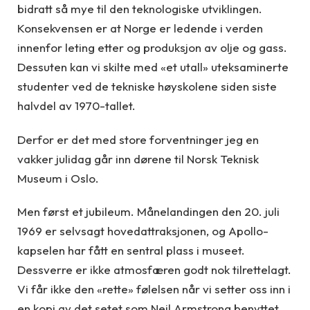
bidratt så mye til den teknologiske utviklingen.
Konsekvensen er at Norge er ledende i verden
innenfor leting etter og produksjon av olje og gass.
Dessuten kan vi skilte med «et utall» uteksaminerte
studenter ved de tekniske høyskolene siden siste
halvdel av 1970-tallet.
Derfor er det med store forventninger jeg en
vakker julidag går inn dørene til Norsk Teknisk
Museum i Oslo.
Men først et jubileum. Månelandingen den 20. juli
1969 er selvsagt hovedattraksjonen, og Apollo-
kapselen har fått en sentral plass i museet.
Dessverre er ikke atmosfæren godt nok tilrettelagt.
Vi får ikke den «rette» følelsen når vi setter oss inn i
en kopi av det setet som Neil Armstrong benyttet.