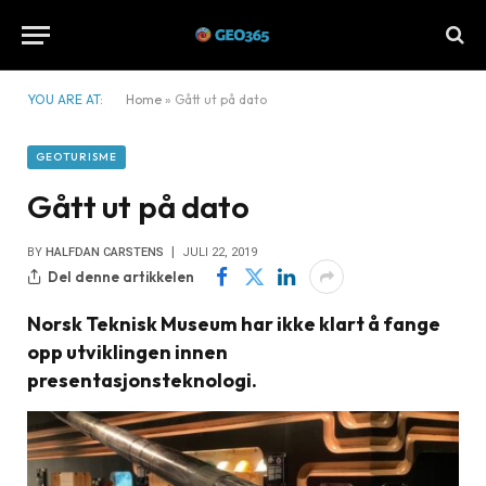
YOU ARE AT:
Home
»
Gått ut på dato
GEOTURISME
Gått ut på dato
BY
HALFDAN CARSTENS
JULI 22, 2019
Del denne artikkelen
Norsk Teknisk Museum har ikke klart å fange
opp utviklingen innen
presentasjonsteknologi.