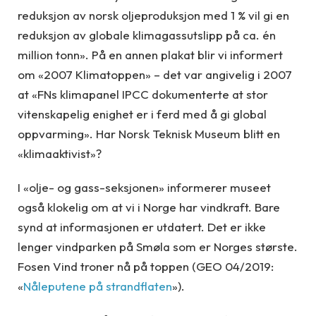
reduksjon av norsk oljeproduksjon med 1 % vil gi en
reduksjon av globale klimagassutslipp på ca. én
million tonn». På en annen plakat blir vi informert
om «2007 Klimatoppen» – det var angivelig i 2007
at «FNs klimapanel IPCC dokumenterte at stor
vitenskapelig enighet er i ferd med å gi global
oppvarming». Har Norsk Teknisk Museum blitt en
«klimaaktivist»?
I «olje- og gass-seksjonen» informerer museet
også klokelig om at vi i Norge har vindkraft. Bare
synd at informasjonen er utdatert. Det er ikke
lenger vindparken på Smøla som er Norges største.
Fosen Vind troner nå på toppen (GEO 04/2019:
«
Nåleputene på strandflaten
»).