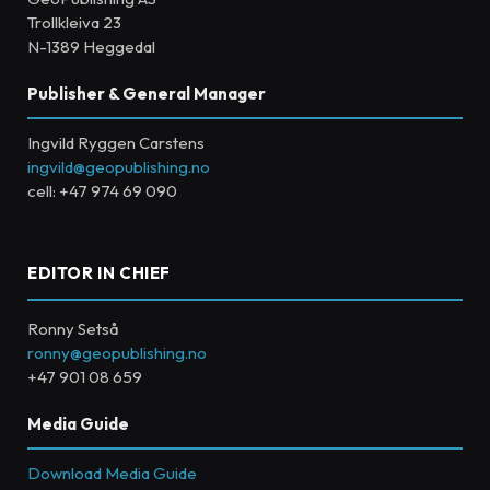
Trollkleiva 23
N-1389 Heggedal
Publisher & General Manager
Ingvild Ryggen Carstens
ingvild@geopublishing.no
cell: +47 974 69 090
EDITOR IN CHIEF
Ronny Setså
ronny@geopublishing.no
+47 901 08 659
Media Guide
Download Media Guide