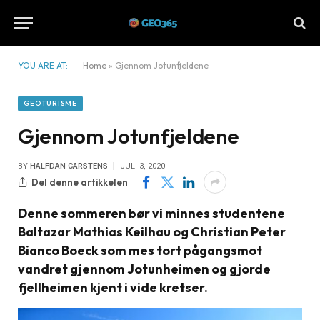
YOU ARE AT:
Home
»
Gjennom Jotunfjeldene
GEOTURISME
Gjennom Jotunfjeldene
BY
HALFDAN CARSTENS
JULI 3, 2020
Del denne artikkelen
Denne sommeren bør vi minnes studentene
Baltazar Mathias Keilhau og Christian Peter
Bianco Boeck som mes tort pågangsmot
vandret gjennom Jotunheimen og gjorde
fjellheimen kjent i vide kretser.