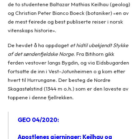
de to studentene Baltazar Mathias Keilhau (geolog)
og Christian Peter Bianco Boeck (botaniker) «en av
de mest feirede og best publiserte reiser i norsk
vitenskaps historie».
De hevdet å ha oppdaget
et hidtil ubekjendt Stykke
af det søndenfjeldske Norge
. Fra Bitihorn gikk
ferden vestover langs Bygdin, og via Eidsbugarden
fortsatte de inn i Vest-Jotunheimen o g kom etter
hvert til Hurrungane. Der besteg de Nordre
Skagastølstind (1344 m o.h.) som er den laveste av
toppene i denne fjellrekken.
GEO 04/2020:
Apostlenes gjerninger: Keilhau og