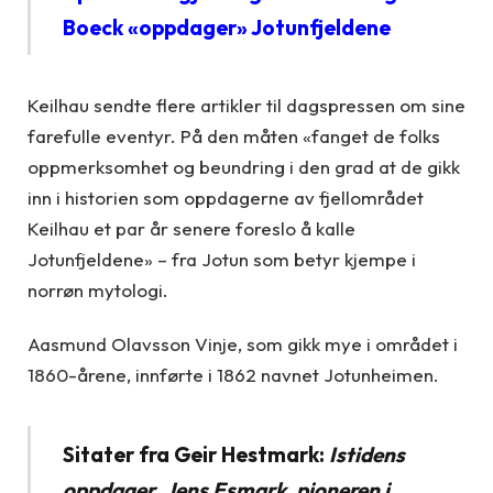
Boeck «oppdager» Jotunfjeldene
Keilhau sendte flere artikler til dagspressen om sine
farefulle eventyr. På den måten «fanget de folks
oppmerksomhet og beundring i den grad at de gikk
inn i historien som oppdagerne av fjellområdet
Keilhau et par år senere foreslo å kalle
Jotunfjeldene» – fra Jotun som betyr kjempe i
norrøn mytologi.
Aasmund Olavsson Vinje, som gikk mye i området i
1860-årene, innførte i 1862 navnet Jotunheimen.
Sitater fra Geir Hestmark:
Istidens
oppdager. Jens Esmark, pioneren i