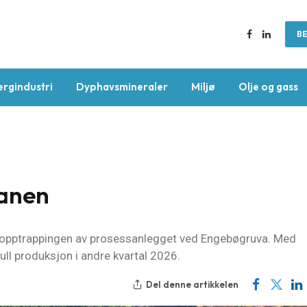
BE
Facebook
LinkedIn
ergindustri
Dyphavsmineraler
Miljø
Olje og gass
lanen
et opptrappingen av prosessanlegget ved Engebøgruva. Med
ull produksjon i andre kvartal 2026.
Del denne artikkelen