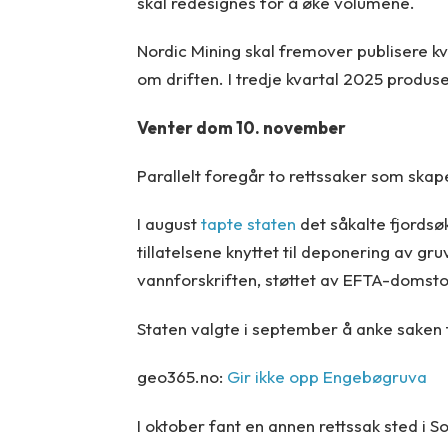
skal redesignes for å øke volumene.
Nordic Mining skal fremover publisere kv
om driften. I tredje kvartal 2025 produs
Venter dom 10. november
Parallelt foregår to rettssaker som skap
I august
tapte staten
det såkalte fjordsø
tillatelsene knyttet til deponering av 
vannforskriften, støttet av EFTA-domsto
Staten valgte i september å anke saken t
geo365.no:
Gir ikke opp Engebøgruva
I oktober fant en annen rettssak sted i 