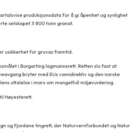
artalsvise produksjonsdata for å gi åpenhet og synlighet
erte selskapet 3 800 tonn granat.
er usikkerhet for gruvas fremtid.
ksmålet i Borgarting lagmannsrett. Retten slo fast at
gruveavgang bryter med EUs vanndirektiv og den norske
lens uttalelse i mars om mangelfull miljøvurdering.
il Høyesterett.
Sogn og Fjordane tingrett, der Naturvernforbundet og Natur