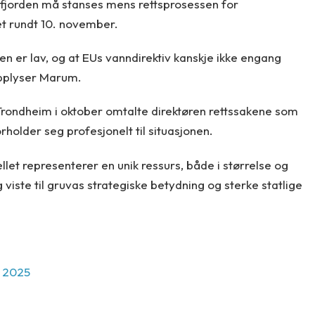
fjorden må stanses mens rettsprosessen for
t rundt 10. november.
en er lav, og at EUs vanndirektiv kanskje ikke engang
 opplyser Marum.
Trondheim i oktober omtalte direktøren rettssakene som
holder seg profesjonelt til situasjonen.
et representerer en unik ressurs, både i størrelse og
 viste til gruvas strategiske betydning og sterke statlige
l 2025