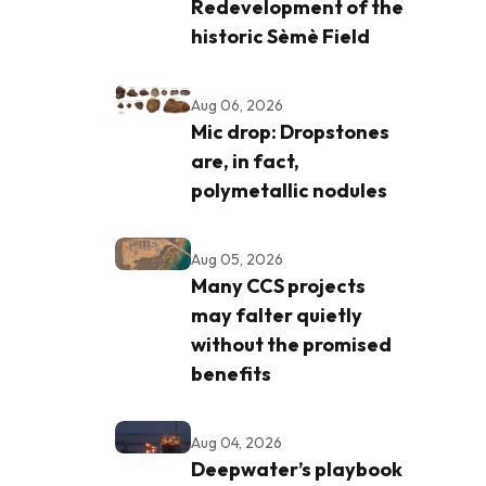
Redevelopment of the
historic Sèmè Field
Aug 06, 2026
Mic drop: Dropstones
are, in fact,
polymetallic nodules
Aug 05, 2026
Many CCS projects
may falter quietly
without the promised
benefits
Aug 04, 2026
Deepwater’s playbook