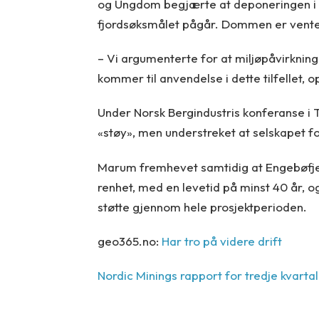
og Ungdom begjærte at deponeringen i 
fjordsøksmålet pågår. Dommen er vente
– Vi argumenterte for at miljøpåvirkning
kommer til anvendelse i dette tilfellet,
Under Norsk Bergindustris konferanse i 
«støy», men understreket at selskapet for
Marum fremhevet samtidig at Engebøfjell
renhet, med en levetid på minst 40 år, og
støtte gjennom hele prosjektperioden.
geo365.no:
Har tro på videre drift
Nordic Minings rapport for tredje kvarta