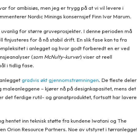
r for ambisiøs, men jeg er trygg på at vi vil levere i
kommenterer Nordic Minings konsernsjef Finn Ivar Marum.
 uvanlig for større gruveprosjekter. I denne perioden må
finjusteres for å nå stabil drift. En slik fase kan ta fra
kompleksitet i anlegget og hvor godt forberedt en er ved
ansjeanalyser (
som McNulty-kurver
) viser at reell
l i tidlig fase.
r anlegget
gradvis økt gjennomstrømningen
. De fleste deler
g maleanleggene – kjører nå på designkapasitet, mens det
r det ferdige rutil- og granatproduktet, fortsatt har lavere
ng hentet inn teknisk støtte fra kundene Iwatani og The
en Orion Resource Partners. Noe av utstyret i tørranlegge