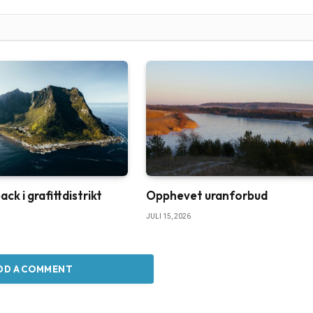
k i grafittdistrikt
Opphevet uranforbud
JULI 15, 2026
DD A COMMENT