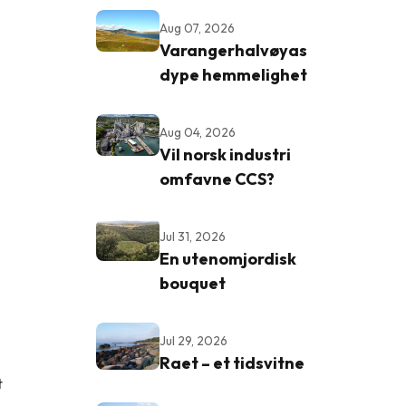
Aug 07, 2026
Varangerhalvøyas
dype hemmelighet
Aug 04, 2026
Vil norsk industri
omfavne CCS?
Jul 31, 2026
En utenomjordisk
bouquet
Jul 29, 2026
Raet – et tidsvitne
t