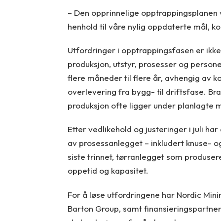
– Den opprinnelige opptrappingsplanen va
henhold til våre nylig oppdaterte mål, 
Utfordringer i opptrappingsfasen er ikke
produksjon, utstyr, prosesser og personell 
flere måneder til flere år, avhengig av 
overlevering fra bygg- til driftsfase. Br
produksjon ofte ligger under planlagte må
Etter vedlikehold og justeringer i juli ha
av prosessanlegget – inkludert knuse- o
siste trinnet, tørranlegget som produsere
oppetid og kapasitet.
For å løse utfordringene har Nordic Mini
Barton Group, samt finansieringspartner