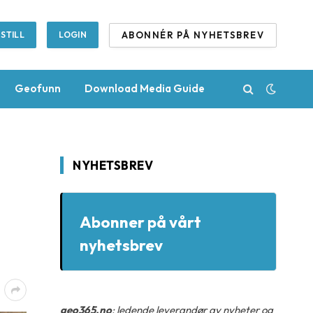
ABONNÉR PÅ NYHETSBREV
STILL
LOGIN
Geofunn
Download Media Guide
NYHETSBREV
Abonner på vårt
nyhetsbrev
geo365.no
: ledende leverandør av nyheter og