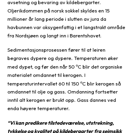
avsetning og bevaring av kildebergarter.
Oljerikdommen på norsk sokkel skyldes en 15
millioner år lang periode i slutten av jura da
havbunnen var oksygenfattig i et langstrakt område
fra Nordsjøen og langt inn i Barentshavet.
Sedimentasjonsprosessen fører til at leiren
begraves dypere og dypere. Temperaturen øker
o
med dypet, og før den når 50
C blir det organiske
materialet omdannet til kerogen. I
o
temperaturintervallet 60 til 150
C blir kerogen så
omdannet til olje og gass. Omdanning fortsetter
inntil alt kerogen er brukt opp. Gass dannes ved
enda høyere temperaturer.
“Vi kan predikere tilstedeværelse, utstrekning,
tykkelse og kvalitet på kildebergarter fra seimsikk