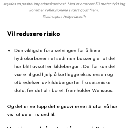
skyldes en positiv impedanskontrast. Med et omtrent 50 meter tykt lag
kommer refleksjonene svært godt frem.
Illustrasjon: Helge Løseth
Vil redusere risiko
Den viktigste forutsetningen for å finne
hydrokarboner i et sedimentbasseng er at det
har blitt avsatt en kildebergart. Derfor kan det
være til god hjelp å kartlegge eksistensen og
utbredelsen av kildebergarter fra seismiske
data, før det blir boret, fremholder Wensaas.
Og det er nettopp dette geoviterne i Statoil nå har
vist at de er i stand til.