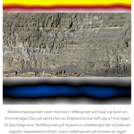
Bildekomposisjonen viser hvordan refleksjoner på topp og bunn av
Kimmeridge Clay på sørkysten av England kunne tatt seg ut hvis laget
lå dypt begravd. Refleksjonen på toppen av kildebergarten skyldes en
negativ impedanskontrast, mens refleksjonen på bunnen av laget