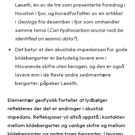
Løseth, én av de tre som presenterte foredrag i
Houston i fjor, og hovedforfatter av en artikkel
i
Geology
fra desember i fjor som omhandler
samme tema (
Can hydrocarbon source rock be
identified on seismic data?
).
Det betyr at den akustiske impedansen for gode
kildebergarter er betydelig lavere enn i
tilsvarende skifre uten kerogen, og den er også
lavere enn i de fleste andre sedimentære
bergarter, påpeker Løseth.
Elementær geofysikk forteller at lydbølger
reflekteres der det er endringer i akustisk
impedans. Refleksjoner vil altså oppstå i kontakten
mellom kildebergarter og vanlige skifre og mellom
kildebergarter og andre typer bergarter. I teorien