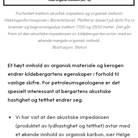
Forholdet mellom akustisk impedans og organisk innhold i
Hekkingenformasjonen i Barentshavet. Plottet er basert på data fra ni
brønner og begravningsdyp mellom 1700 og 2500 meter. Det går
frem at den akustiske impedansen av kildebergarten avtar med en
økende mengde organisk innhold.
Illustrasjon: Statoil
Et høyt innhold av organisk materiale og kerogen
endrer kildebergartens egenskaper i forhold til
vanlige skifre. For petroleumsgeologene er det
spesielt interessant at bergartens akustiske
hastighet og tetthet endrer seg.
Vi har vist at den akustiske impedansen
(produktet av lydhastighet og tetthet) avtar med
et økende innhold av organisk karbon, sier Helge