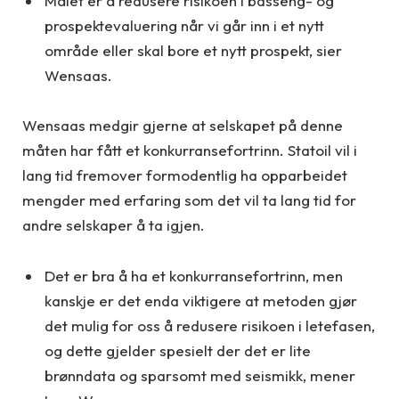
Målet er å redusere risikoen i basseng- og
prospektevaluering når vi går inn i et nytt
område eller skal bore et nytt prospekt, sier
Wensaas.
Wensaas medgir gjerne at selskapet på denne
måten har fått et konkurransefortrinn. Statoil vil i
lang tid fremover formodentlig ha opparbeidet
mengder med erfaring som det vil ta lang tid for
andre selskaper å ta igjen.
Det er bra å ha et konkurransefortrinn, men
kanskje er det enda viktigere at metoden gjør
det mulig for oss å redusere risikoen i letefasen,
og dette gjelder spesielt der det er lite
brønndata og sparsomt med seismikk, mener