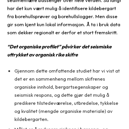
sedimentære bassenger over hele verden. Så langt
har det kun vært mulig å identifisere kildebergart
fra borehullsprøver og borehullslogger. Men disse
gir som kjent kun lokal informasjon. Å ta i bruk data
som dekker regionalt er derfor et stort fremskritt.
“Det organiske profilet” påvirker det seismiske
uttrykket av organisk rike skifre
Gjennom dette omfattende studiet har vi vist at
det er en sammenheng mellom skifrenes
organiske innhold, bergartsegenskaper og
seismisk respons, og dette gjør det mulig å
predikere tilstedeværelse, utbredelse, tykkelse
og kvalitet (mengde organiske materiale) av
kildebergarten.