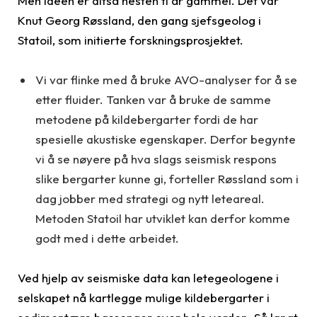
Men ideen er altså nesten ti år gammel. Det var
Knut Georg Røssland, den gang sjefsgeolog i
Statoil, som initierte forskningsprosjektet.
Vi var flinke med å bruke AVO-analyser for å se
etter fluider. Tanken var å bruke de samme
metodene på kildebergarter fordi de har
spesielle akustiske egenskaper. Derfor begynte
vi å se nøyere på hva slags seismisk respons
slike bergarter kunne gi, forteller Røssland som i
dag jobber med strategi og nytt leteareal.
Metoden Statoil har utviklet kan derfor komme
godt med i dette arbeidet.
Ved hjelp av seismiske data kan letegeologene i
selskapet nå kartlegge mulige kildebergarter i