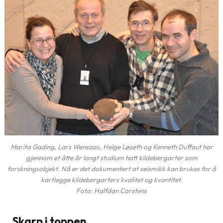
Marita Gading, Lars Wensaas, Helge Løseth og Kenneth Duffaut har
gjennom et åtte år langt studium hatt kildebergarter som
forskningsobjekt. Nå er det dokumentert at seismikk kan brukes for å
kartlegge kildebergarters kvalitet og kvantitet.
Foto: Halfdan Carstens
Skarp i toppen