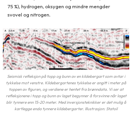
75 %), hydrogen, oksygen og mindre mengder
svovel og nitrogen.
Seismisk refleksjon på topp og bunn av en kildebergart som avtar i
tykkelse mot venstre. Kildebergartenes tykkelse er angitt i meter på
toppen av figuren, og verdiene er hentet fra brønndata. Vi ser at
refleksjonene i topp og bunn av laget begynner å forsvinne når laget
blir tynnere enn 15-20 meter. Med inversjonsteknikker er det mulig å
kartlegge enda tynnere kildebergarter. Illustrasjon: Statoil