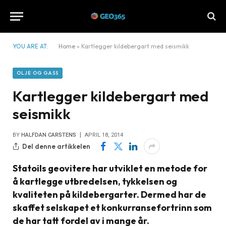
YOU ARE AT:
Home
»
Kartlegger kildebergart med seismikk
OLJE OG GASS
Kartlegger kildebergart med
seismikk
BY
HALFDAN CARSTENS
APRIL 18, 2014
Del denne artikkelen
Statoils geovitere har utviklet en metode for
å kartlegge utbredelsen, tykkelsen og
kvaliteten på kildebergarter. Dermed har de
skaffet selskapet et konkurransefortrinn som
de har tatt fordel av i mange år.