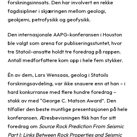
forskningsinnsats. Den har involvert en rekke
fagdisipliner i skjæringen mellom geologi,
geokjemi, petrofysikk og geofysikk.
Den internasjonale AAPG-konferansen i Houston
ble valgt som arena for publiseringsstuntet, hvor
tre Statoil-ansatte holdt tre foredrag på rappen.
Antall medforfattere kom opp i hele fem stykker.
Én av dem, Lars Wensaas, geolog i Statoils
forskningsavdeling, var ikke snauere enn at han – i
hard konkurranse med flere hundre foredrag –
stakk av med “George C. Matson Award”. Den
tilfaller den beste muntlige presentasjonen på hele
konferansen. Æresbevisningen fikk han for sitt
foredrag om
Source Rock Prediction From Seismic
Part I: Links Between Rock Properties and Seismic