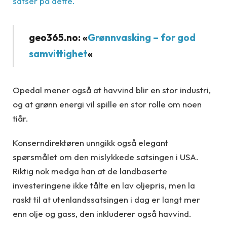
satser på dette.
geo365.no: «
Grønnvasking – for god
samvittighet
«
Opedal mener også at havvind blir en stor industri,
og at grønn energi vil spille en stor rolle om noen
tiår.
Konserndirektøren unngikk også elegant
spørsmålet om den mislykkede satsingen i USA.
Riktig nok medga han at de landbaserte
investeringene ikke tålte en lav oljepris, men la
raskt til at utenlandssatsingen i dag er langt mer
enn olje og gass, den inkluderer også havvind.