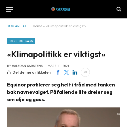
YOU ARE AT:
Home
»
«Klimapolitikk er viktigst»
OLJE OG GASS
«Klimapolitikk er viktigst»
BY
HALFDAN CARSTENS
MARS 11, 2021
Del denne artikkelen
Equinor profilerer seg helt i tråd med tanken
bak navnevalget. Påfallende lite dreier seg
om olje og gass.