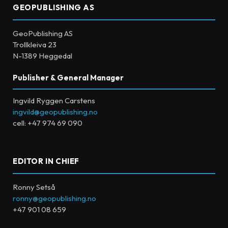
GEOPUBLISHING AS
GeoPublishing AS
Trollkleiva 23
N-1389 Heggedal
Publisher & General Manager
Ingvild Ryggen Carstens
ingvild@geopublishing.no
cell: +47 974 69 090
EDITOR IN CHIEF
Ronny Setså
ronny@geopublishing.no
+47 901 08 659