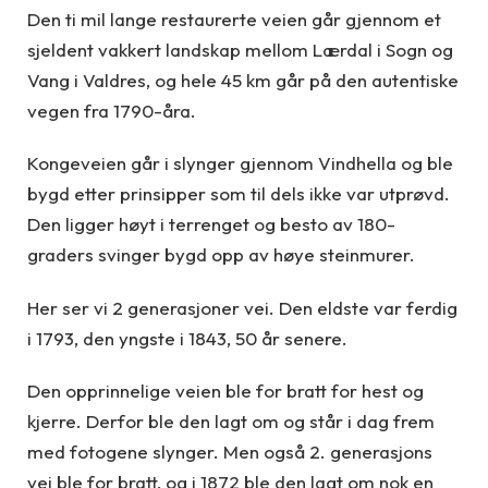
Den ti mil lange restaurerte veien går gjennom et
sjeldent vakkert landskap mellom Lærdal i Sogn og
Vang i Valdres, og hele 45 km går på den autentiske
vegen fra 1790-åra.
Kongeveien går i slynger gjennom Vindhella og ble
bygd etter prinsipper som til dels ikke var utprøvd.
Den ligger høyt i terrenget og besto av 180-
graders svinger bygd opp av høye steinmurer.
Her ser vi 2 generasjoner vei. Den eldste var ferdig
i 1793, den yngste i 1843, 50 år senere.
Den opprinnelige veien ble for bratt for hest og
kjerre. Derfor ble den lagt om og står i dag frem
med fotogene slynger. Men også 2. generasjons
vei ble for bratt, og i 1872 ble den lagt om nok en