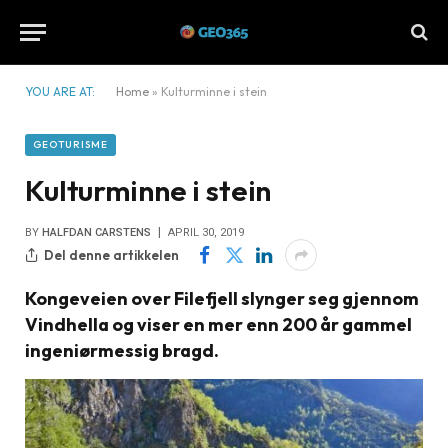
YOU ARE AT:
Home
»
Kulturminne i stein
GEOTURISME
Kulturminne i stein
BY
HALFDAN CARSTENS
APRIL 30, 2019
Del denne artikkelen
Kongeveien over Filefjell slynger seg gjennom
Vindhella og viser en mer enn 200 år gammel
ingeniørmessig bragd.