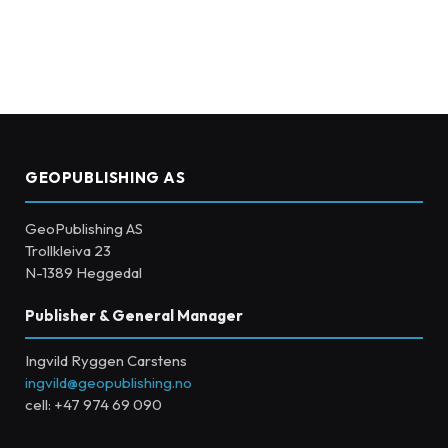
GEOPUBLISHING AS
GeoPublishing AS
Trollkleiva 23
N-1389 Heggedal
Publisher & General Manager
Ingvild Ryggen Carstens
ingvild@geopublishing.no
cell: +47 974 69 090